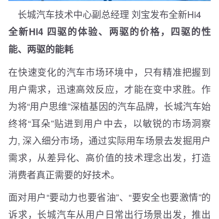
长城汽车技术中心副总经理 刘宝发布全新Hi4
全新Hi4 四驱的体验、两驱的价格，四驱的性
能、两驱的能耗
在快速变化的汽车市场环境中，只有精准把握到
用户需求，迅速高效反应，才能在变中求胜。作
为将“用户思维”深植基因的汽车品牌，长城汽车始
终将“耳朵”贴进到用户中去，以敏锐的市场洞察
力, 深入细分市场，通过实际用车场景去发掘用户
需求，从差异化、高价值的技术理念出发，打造
消费者真正需要的好技术。
面对用户“要动力也要省油”、“要安全也要激情”的
诉求，长城汽车从用户日常出行场景出发，推出