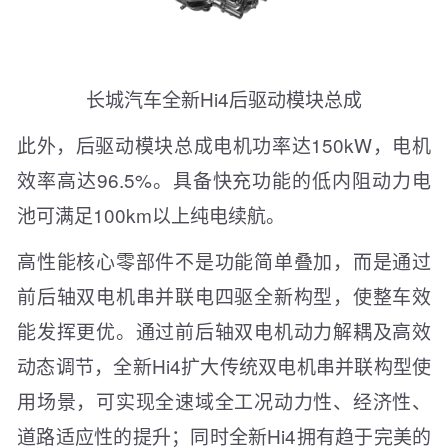
长城汽车全新Hi4后驱动模块总成
此外，后驱动模块总成电机功率达150kW，电机
效率高达96.5%。具备快充功能的低内阻动力电
池可满足100km以上纯电续航。
高性能核心零部件不是功能简单叠加，而是通过
前后轴双电机串并联电四驱全新构型，使整车效
能发挥更优。通过前后轴双电机动力解耦及高效
动态调节，全新Hi4扩大传统双电机串并联构型使
用场景，可实现全速域全工况动力性、经济性、
道路适应性的提升；同时全新Hi4拥有趋于完美的