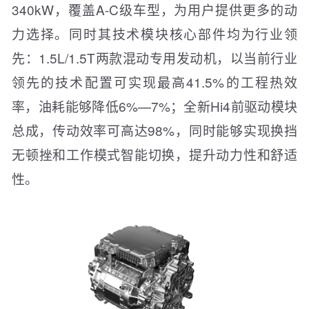
340kW，覆盖A-C级车型，为用户提供更多的动
力选择。同时其技术模块核心部件均为行业领
先：1.5L/1.5T两款混动专用发动机，以当前行业
领先的技术配置可实现最高41.5%的工程热效
率，油耗能够降低6%—7%；全新Hi4前驱动模块
总成，传动效率可高达98%，同时能够实现换挡
无顿挫和工作模式智能切换，提升动力性和舒适
性。