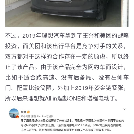
不过，2019年理想汽车拿到了王兴和美团的战略
投资，而美团和该出行平台是竞争对手的关系，
双方都对于这样的合作存在一定的顾虑，所以终
止了该产品。由于该产品完全为网约车而设计，
比如不适合跑高速、没有后备厢、没有左侧车
门、配置比较简陋，外加上2019年资金链紧张，
所以后来理想就All in理想ONE和增程电动了。