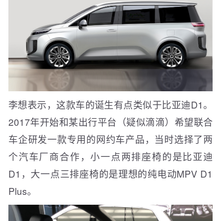
李想表示，这款车的诞生有点类似于比亚迪D1。
2017年开始和某出行平台（疑似滴滴）希望联合
车企研发一款专用的网约车产品，当时选择了两
个汽车厂商合作，小一点两排座椅的是比亚迪
D1，大一点三排座椅的是理想的纯电动MPV D1
Plus。