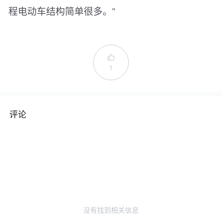
程电动车结构简单很多。”

1
评论
没有找到相关信息