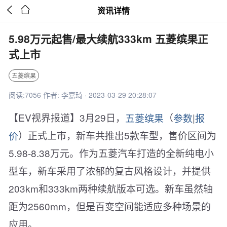


资讯详情
5.98万元起售/最大续航333km 五菱缤果正
式上市
五菱缤果
阅读:7056 作者: 李嘉琦 · 2023-03-29 20:28:07
【EV视界报道】3月29日，
五菱缤果
（
参数
|
报
价
）正式上市，新车共推出5款车型，售价区间为
5.98-8.38万元。作为五菱汽车打造的全新纯电小
型车，新车采用了浓郁的复古风格设计，并提供
203km和333km两种续航版本可选。新车虽然轴
距为2560mm，但是百变空间能适应多种场景的
应用。