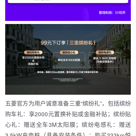
五菱官方为用户诚意准备三重“缤纷礼”，包括缤纷
购车礼：享2000元置换补贴或金融补贴；缤纷贴
心礼：赠送全车3M太阳膜；缤纷电感礼：赠送
3.5kW充电桩（具备安装条件）；购买333km悦