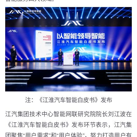
注：《江淮汽车智能白皮书》发布
江汽集团技术中心智能网联研究院院长刘江波在
《江淮汽车智能白皮书》发布环节表示，江汽集
团聚焦“用户需求”和“用户体验”，努力打造用户有