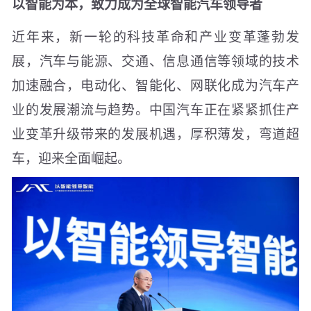
以智能为本，致力成为全球智能汽车领导者
近年来，新一轮的科技革命和产业变革蓬勃发
展，汽车与能源、交通、信息通信等领域的技术
加速融合，电动化、智能化、网联化成为汽车产
业的发展潮流与趋势。中国汽车正在紧紧抓住产
业变革升级带来的发展机遇，厚积薄发，弯道超
车，迎来全面崛起。