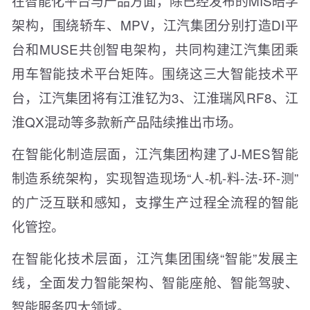
在智能化平台与产品方面，除已经发布的MIS皓学
架构，围绕轿车、MPV，江汽集团分别打造DI平
台和MUSE共创智电架构，共同构建江汽集团乘
用车智能技术平台矩阵。围绕这三大智能技术平
台，江汽集团将有江淮钇为3、江淮瑞风RF8、江
淮QX混动等多款新产品陆续推出市场。
在智能化制造层面，江汽集团构建了J-MES智能
制造系统架构，实现智造现场“人-机-料-法-环-测”
的广泛互联和感知，支撑生产过程全流程的智能
化管控。
在智能化技术层面，江汽集团围绕“智能”发展主
线，全面发力智能架构、智能座舱、智能驾驶、
智能服务四大领域。