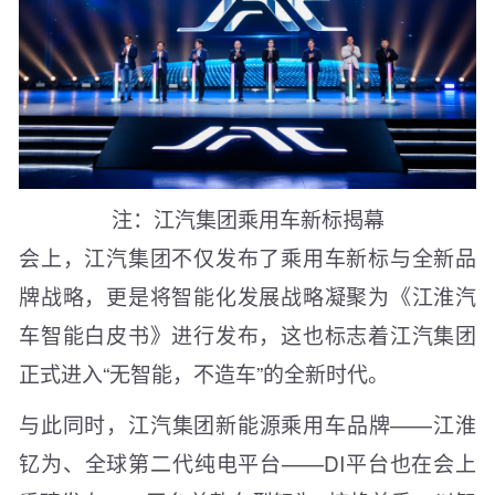
注：江汽集团乘用车新标揭幕
会上，江汽集团不仅发布了乘用车新标与全新品
牌战略，更是将智能化发展战略凝聚为《江淮汽
车智能白皮书》进行发布，这也标志着江汽集团
正式进入“无智能，不造车”的全新时代。
与此同时，江汽集团新能源乘用车品牌——江淮
钇为、全球第二代纯电平台——DI平台也在会上