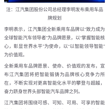
注：江汽集团股份公司总经理李明发布乘用车品
牌规划
李明表示，江汽集团全新乘用车品牌以“致力成为
全球智能汽车领导者”为品牌愿景，以“掌握智能核
心，彰显世界水平”为使命，以“以智能领导智能”
为价值观。
全新乘用车品牌愿景、使命、价值观的发布，宣
布江汽集团将把智能锻铸为品牌核心竞争力所
在，不断实现对更高智能化水平的攀登与超越，
奋力跻身世界头部智能汽车品牌之列。
江汽集团将围绕可感、可知、可用、可享的智能