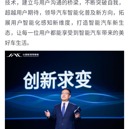
技术，建立与用户沟通的桥梁，不断突破自我，
超越用户期待，领导汽车智能化普及新方向，拓
展用户智能化感知新维度，打造智能汽车新生
态，让每一位用户都能享受到智能汽车带来的美
好车生活。