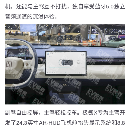
机，还能与主驾互不打扰，独自享受蓝牙5.0独立
音频通道的沉浸体验。
副驾自由控屏，主驾轻松控车。极氪X专为主驾开
发了24.3英寸AR-HUD飞机舱抬头显示系统和8.8