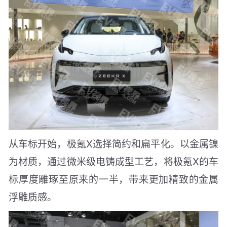
从车标开始，极氪X选择简约和扁平化。以金属镍
为材质，通过微米级电铸成型工艺，将极氪X的车
标厚度雕琢至原来的一半，带来更加精致的金属
浮雕质感。