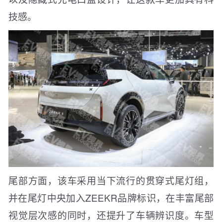
技感。
尾部方面，该车采用当下流行的贯穿式尾灯组，
并在尾灯中央加入ZEEKR品牌标识，在丰富尾部
视觉层次感的同时，还提升了车辆辨识度。车型