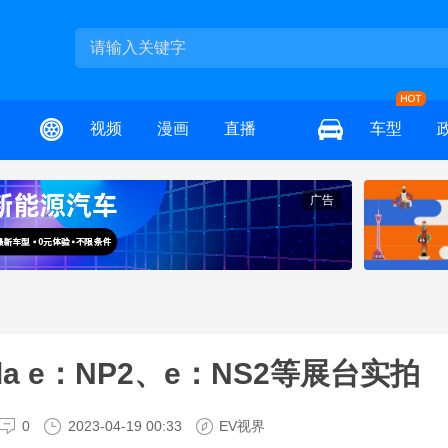
视频
漫画
直播
车型
广告
da e：NP2、e：NS2等展台实拍
0
2023-04-19 00:33
EV视界