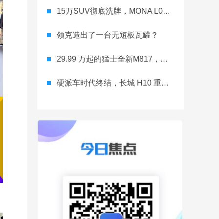
15万SUV彻底洗牌，MONA L03直接降维打击
领克造出了一台无短板瓦罐？
29.99 万起的猛士全新M817，从此越野不靠老司机
硬派车时代终结，长城 H10 重新洗牌