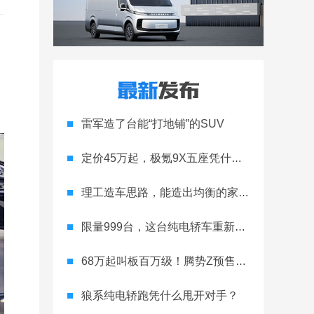
雷军造了台能“打地铺”的SUV
定价45万起，极氪9X五座凭什么领跑高端
理工造车思路，能造出均衡的家用轿跑吗
限量999台，这台纯电轿车重新定义运动家用
68万起叫板百万级！腾势Z预售开启
狼系纯电轿跑凭什么甩开对手？