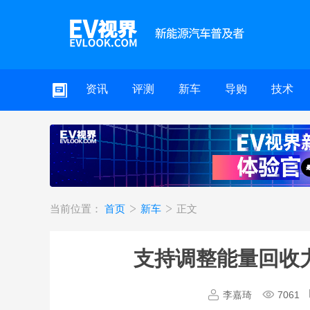
资讯
评测
新车
导购
技术
当前位置：
首页
新车
正文
支持调整能量回收力
李嘉琦
7061