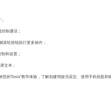
声；
钮控制通话；
左侧滚轮按钮执行更多操作；
控制和设置；
摸屏文本；
了解您的Tesla”教学体验，了解创建驾驶员设定、使用手机钥匙和