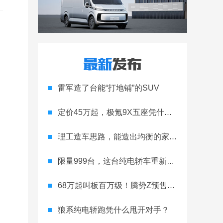
雷军造了台能“打地铺”的SUV
定价45万起，极氪9X五座凭什么领跑高端
理工造车思路，能造出均衡的家用轿跑吗
限量999台，这台纯电轿车重新定义运动家用
68万起叫板百万级！腾势Z预售开启
狼系纯电轿跑凭什么甩开对手？