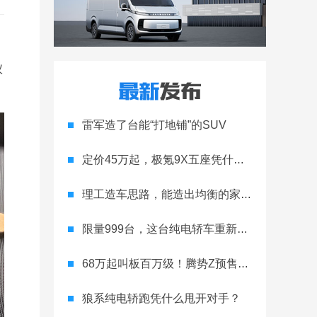
仪
雷军造了台能“打地铺”的SUV
定价45万起，极氪9X五座凭什么领跑高端
理工造车思路，能造出均衡的家用轿跑吗
限量999台，这台纯电轿车重新定义运动家用
68万起叫板百万级！腾势Z预售开启
狼系纯电轿跑凭什么甩开对手？