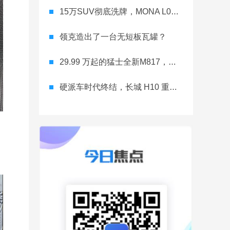
15万SUV彻底洗牌，MONA L03直接降维打击
领克造出了一台无短板瓦罐？
29.99 万起的猛士全新M817，从此越野不靠老司机
硬派车时代终结，长城 H10 重新洗牌