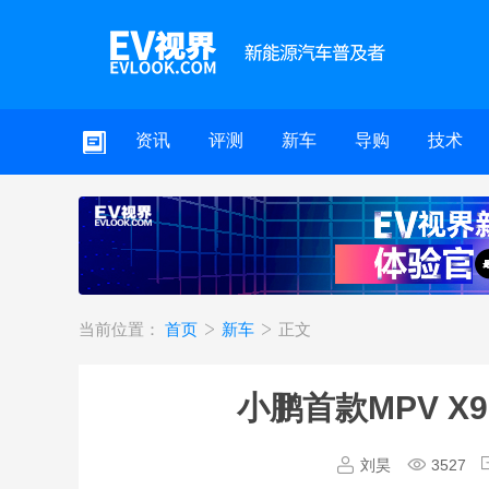
资讯
评测
新车
导购
技术
当前位置：
首页
新车
正文
小鹏首款MPV 
刘昊
3527