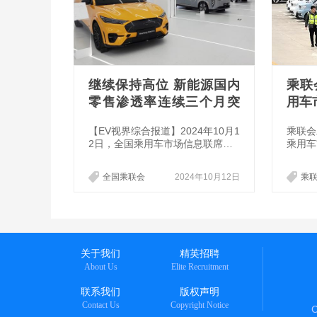
继续保持高位 新能源国内
乘联
零售渗透率连续三个月突
用车
破50%
【EV视界综合报道】2024年10月1
乘联会
2日，全国乘用车市场信息联席会
乘用车
秘书长崔东树在9月乘用车市场信
年12
息发布会期间透露，新能源车国内
万辆，
全国乘联会
2024年10月12日
乘
零售渗透率连续三个月突破50%，
3.1%
9月达到53.3%，较2023年9月增长
万辆，
16.8个百分点，渗透率继续保持高
位。
关于我们
精英招聘
About Us
Elite Recruitment
联系我们
版权声明
Contact Us
Copyright Notice
C