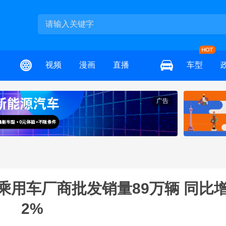
视频
漫画
直播
车型
广告
乘用车厂商批发销量89万辆 同比增
2%