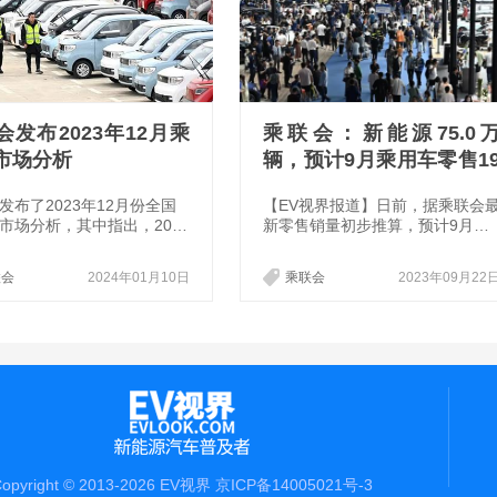
会发布2023年12月乘
乘联会：新能源75.0
市场分析
辆，预计9月乘用车零售1
8.0万辆
发布了2023年12月份全国
【EV视界报道】日前，据乘联会
市场分析，其中指出，2023
新零售销量初步推算，预计9月乘
月乘用车市场零售达到235.3
用车零售市场约为198.0万辆左
同比增长8.5%，环比增长1
右，环比3.1%，同比3.0%，新能
联会
2024年01月10日
乘联会
2023年09月22
。今年以来累计零售2,169.9
源零售75.0万辆左右，环比4.7%
同比增长5.6%。
同比增长22.3%，渗透率约37.
9%，维持稳定增长态势。
opyright © 2013-2026 EV视界
京ICP备14005021号-3