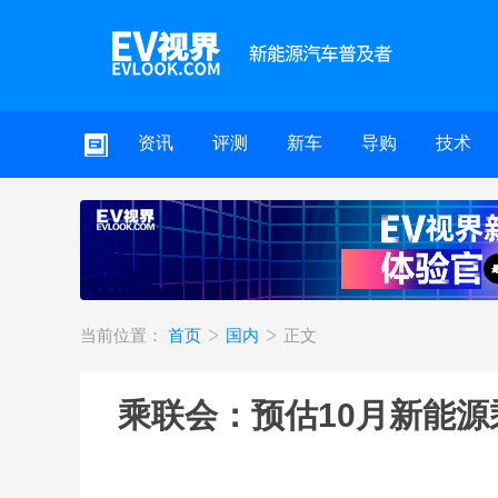
资讯
评测
新车
导购
技术
当前位置：
首页
国内
正文
乘联会：预估10月新能源