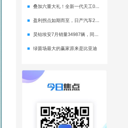
叠加六重大礼！全新一代天工08 670 Max上市限时价17.99万元
盈利拐点如期而至，日产汽车26财年一季度财报释放稳健增长信号
昊铂埃安7月销量34987辆，同比增长31.74%，全新Ray系列蓄势待发
绿茵场最大的赢家原来是比亚迪