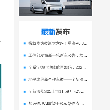
受
搭载华为乾崑大六座！星海V6 8月8日开启预售
工信部发布新一轮新车公告，埃安Ray 7引发关注
全系宁德电池续航再加码：2027款埃安RT上市，9.98万元起
地平线最新合作车型——全新深蓝S05正式上市！
全新深蓝S05上市11.59万元起，全球时尚激光智能SUV全面进阶
加速物理AI重塑干线智慧物流 智加科技战略合作图达通