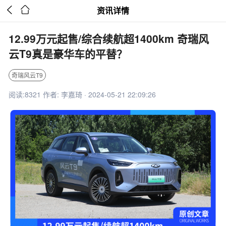


资讯详情
12.99万元起售/综合续航超1400km 奇瑞风
云T9真是豪华车的平替？
奇瑞风云T9
阅读:8321 作者: 李嘉琦 · 2024-05-21 22:09:26