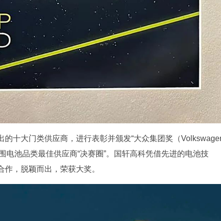
十大门类供应商，进行表彰并颁发“大众集团奖（Volkswage
家供应商入围电池品类最佳供应商“决赛圈”。国轩高科凭借先进的电池技
合作，脱颖而出，荣获大奖。