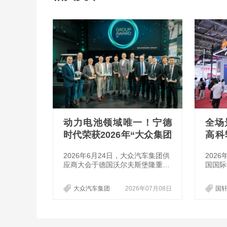
动力电池领域唯一！宁德
全场
时代荣获2026年“大众集团
高科
奖”
发展
2026年6月24日，大众汽车集团供
202
应商大会于德国沃尔夫斯堡隆重举
国国际
行。会上，宁德时代荣获大众汽车
行。作
集团授予的重量级奖项——“大众
标杆企
大众汽车集团
2026年07月08日
国
集团奖”（Volkswagen Group Awa
解决方
rd）。该奖项由大众集团首席执行
统呈现
官Oliver Blume先生带领全体董事
成再到
会成员亲自颁发，代表着大众集团
力，并