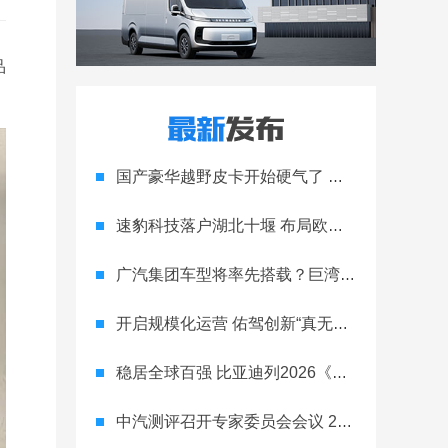
品
国产豪华越野皮卡开始硬气了 纵横F700上市29.99万元起
速豹科技落户湖北十堰 布局欧洲链通本土激活商用车产业
广汽集团车型将率先搭载？巨湾固态电池完成针刺试验
开启规模化运营 佑驾创新“真无图”无人车落地河南济源
稳居全球百强 比亚迪列2026《财富》世界500强第91位
中汽测评召开专家委员会会议 2026首批车型结果同期发布