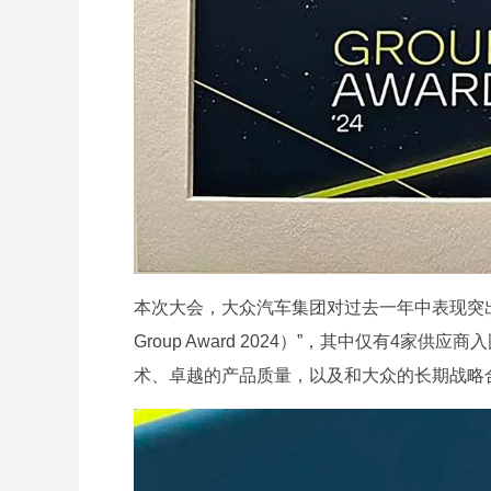
本次大会，大众汽车集团对过去一年中表现突出的
Group Award 2024）”，其中仅有4
术、卓越的产品质量，以及和大众的长期战略