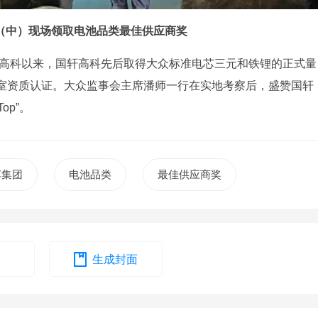
（中）现场领取电池品类最佳供应商奖
轩高科以来，国轩高科先后取得大众标准电芯三元和铁锂的正式量
室资质认证。大众监事会主席潘师一行在实地考察后，盛赞国轩
op”。
车集团
电池品类
最佳供应商奖
生成封面