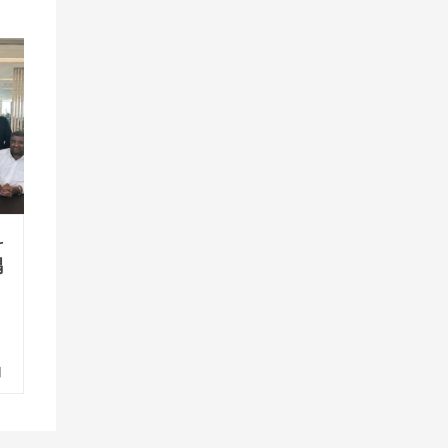
科
耦
日
年
在