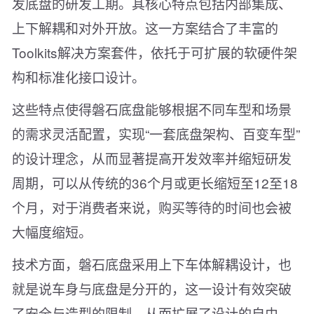
发底盘的研发工期。其核心特点包括内部集成、
上下解耦和对外开放。这一方案结合了丰富的
Toolkits解决方案套件，依托于可扩展的软硬件架
构和标准化接口设计。
这些特点使得磐石底盘能够根据不同车型和场景
的需求灵活配置，实现“一套底盘架构、百变车型”
的设计理念，从而显著提高开发效率并缩短研发
周期，可以从传统的36个月或更长缩短至12至18
个月，对于消费者来说，购买等待的时间也会被
大幅度缩短。
技术方面，磐石底盘采用上下车体解耦设计，也
就是说车身与底盘是分开的，这一设计有效突破
了安全与造型的限制，从而扩展了设计的自由