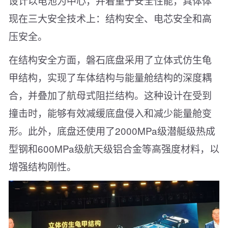
设计以电池为中心，并着重于安全性能，具体体
现在三大安全技术上：结构安全、电芯安全和高
压安全。
在结构安全方面，磐石底盘采用了立体式仿生龟
甲结构，实现了车体结构与能量舱结构的深度耦
合，并叠加了航母式阻拦结构。这种设计在受到
撞击时，能够有效减缓底盘侵入和减少能量舱变
形。此外，底盘还使用了2000MPa级潜艇级热成
型钢和600MPa级航天级铝合金等高强度材料，以
增强结构刚性。