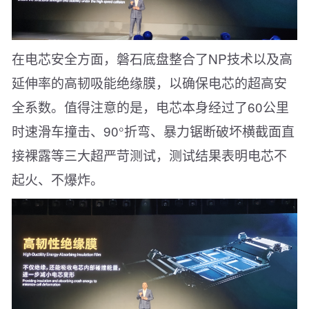
在电芯安全方面，磐石底盘整合了NP技术以及高
延伸率的高韧吸能绝缘膜，以确保电芯的超高安
全系数。值得注意的是，电芯本身经过了60公里
时速滑车撞击、90°折弯、暴力锯断破坏横截面直
接裸露等三大超严苛测试，测试结果表明电芯不
起火、不爆炸。