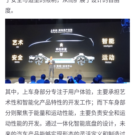
度。
其中，上车身部分专注于用户体验，主要承担艺
术性和智能化产品特性的开发工作；而下车身部
分则聚焦于能量和运动性能，主要负责安全和运
动性能的开发。通过一体化智能底盘的设计，未
来的汽车产品能够实现形态的灵活定义和制造过