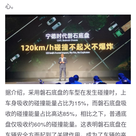
心。
据介绍，采用磐石底盘的车型在发生碰撞时，上
车身吸收的碰撞能量占比为15%，而磐石底盘吸
收的碰撞能量占比高达85%，相比之下，普通底
盘仅吸收约60%的碰撞能量。这表明磐石底盘在
车辆安全方面起到了关键作用，成为了车辆的高