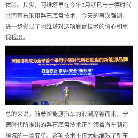
体验。其实，阿维塔早在今年3月就已与宁德时代
共同宣布采用磐石底盘技术，今天的再次强调，
进一步彰显了阿维塔对这项底盘技术的信心和重
视程度。
总的来说，随着新能源汽车的浪潮席卷而来，宁
德时代所推出的磐石底盘技术正引领着汽车制造
领域的一场变革。这项技术不仅大幅缩短了新车