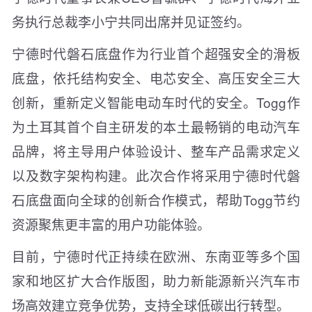
务执行总裁李小宁共同出席并见证签约。
宁德时代磐石底盘作为行业首个超强安全的滑板
底盘，依托结构安全、电芯安全、高压安全三大
创新，重新定义智能电动车时代的安全。Togg作
为土耳其首个自主研发的本土最畅销的电动汽车
品牌，将主导用户体验设计、整车产品需求定义
以及数字架构构建。此次合作将采用宁德时代磐
石底盘面向全球的创新合作模式，帮助Togg节约
资源聚焦更丰富的用户功能体验。
目前，宁德时代正持续在欧洲、东南亚等多个国
家和地区扩大合作版图，助力新能源新兴汽车市
场高效建立竞争优势，支持全球低碳出行转型。