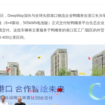
7日，DeepWay深向与全球头部港口物流企业鸭嘴兽在浙江长兴
途（6×4驱动，505kWh电池版）正式交付给鸭嘴兽平台生态企业
续完成交付。这批车辆将主要服务于鸭嘴兽的港口至工厂/园区的外贸
-400公里区间。