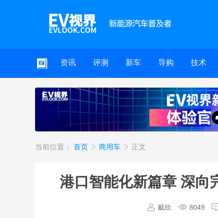
资讯
评测
新车
导购
技术
当前位置：
首页
商用车
正文
港口智能化新篇章 深向
戴欣
8049