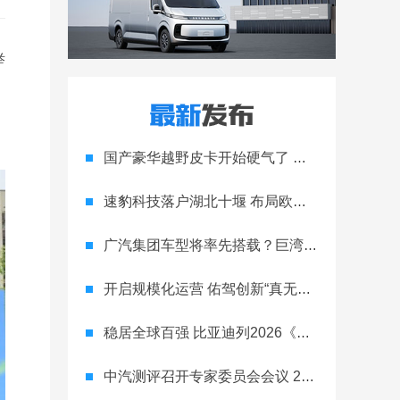
举
国产豪华越野皮卡开始硬气了 纵横F700上市29.99万元起
速豹科技落户湖北十堰 布局欧洲链通本土激活商用车产业
广汽集团车型将率先搭载？巨湾固态电池完成针刺试验
开启规模化运营 佑驾创新“真无图”无人车落地河南济源
稳居全球百强 比亚迪列2026《财富》世界500强第91位
中汽测评召开专家委员会会议 2026首批车型结果同期发布