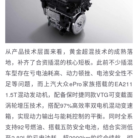
从产品技术层面来看，黄金超混技术的成熟落
地，补齐了合资插混的核心短板。此前不少插混
车型存在亏电油耗高、动力顿挫、电池安全性不
足等问题，而上汽大众ePro家族搭载的EA211
1.5T混动发动机，配备保时捷同款VTG可变截面
涡轮增压技术，搭配97%高效率双电机混动变速
箱，实现动力输出与能耗控制的平衡。同时全系
支持92号燃油、搭载五防安全电池，结合实测低
至2.82L的亏电油耗、超2000km的综合续航，彻