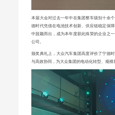
本届大会对过去一年中在集团整车级别十余个
德时代凭借在电池技术创新、供应链稳定保障
中脱颖而出，成为本年度获此殊荣的企业之一
公司。
颁奖典礼上，大众汽车集团高度评价了宁德时
与高效协同，为大众集团的电动化转型、规模