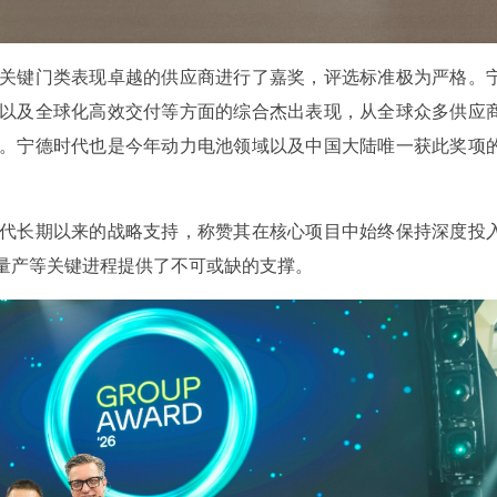
关键门类表现卓越的供应商进行了嘉奖，评选标准极为严格。
以及全球化高效交付等方面的综合杰出表现，从全球众多供应
。宁德时代也是今年动力电池领域以及中国大陆唯一获此奖项
代长期以来的战略支持，称赞其在核心项目中始终保持深度投
量产等关键进程提供了不可或缺的支撑。