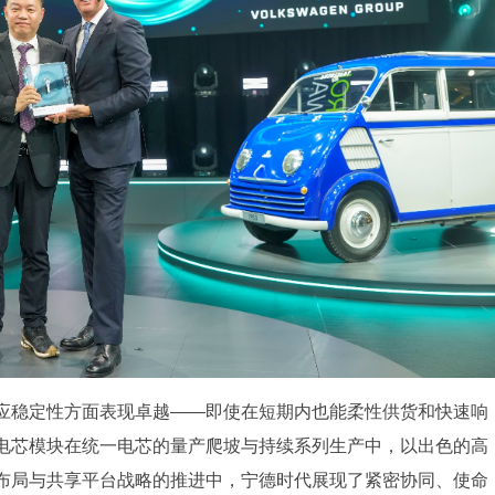
应稳定性方面表现卓越——即使在短期内也能柔性供货和快速响
电芯模块在统一电芯的量产爬坡与持续系列生产中，以出色的高
布局与共享平台战略的推进中，宁德时代展现了紧密协同、使命