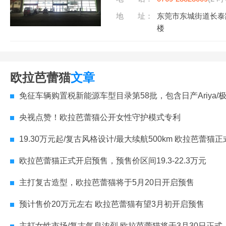
地 址：
东莞市东城街道长泰
楼
欧拉芭蕾猫
文章
免征车辆购置税新能源车型目录第58批，包含日产Ariya/极氪009
央视点赞！欧拉芭蕾猫公开女性守护模式专利
19.30万元起/复古风格设计/最大续航500km 欧拉芭蕾猫
欧拉芭蕾猫正式开启预售，预售价区间19.3-22.3万元
主打复古造型，欧拉芭蕾猫将于5月20日开启预售
预计售价20万元左右 欧拉芭蕾猫有望3月初开启预售
主打女性市场/复古气息浓烈 欧拉芭蕾猫将于3月30日正式