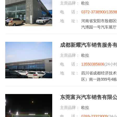
主营品牌：
欧拉
电 话：
0372-3738900/1359
听)
地 址：
河南省安阳市殷都区
汽博园一号汽车展厅
成都新耀汽车销售服务
主营品牌：
欧拉
电 话：
13550385606
(24小
地 址：
四川省成都经济技术
区）南一路999号4栋
东莞富兴汽车销售有限
主营品牌：
欧拉
电 话：
0769-23323009
(24