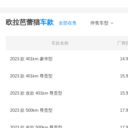
欧拉芭蕾猫
车款
全部在售
停售车型
车款名称
厂商
2023 款 401km 豪华型
14.
2023 款 401km 尊贵型
15.
2023 款 改款 401km 尊贵型
15.
2023 款 500km 尊贵型
17.
2023 款 改款 500km 尊贵型
17.