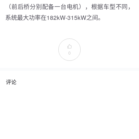
（前后桥分别配备一台电机），根据车型不同，
系统最大功率在182kW-315kW之间。

0
评论