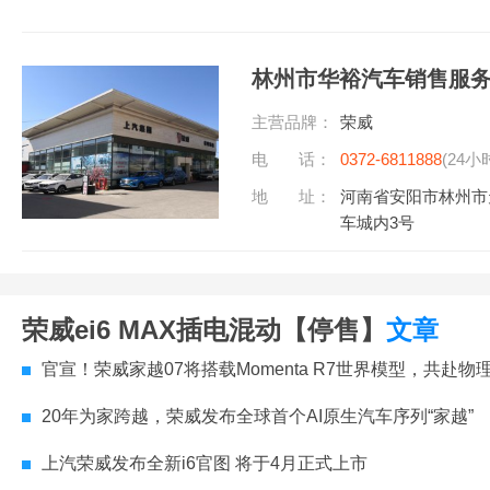
林州市华裕汽车销售服
主营品牌：
荣威
电 话：
0372-6811888
(24小
地 址：
河南省安阳市林州市
车城内3号
荣威ei6 MAX插电混动【停售】
文章
官宣！荣威家越07将搭载Momenta R7世界模型，共赴物理
20年为家跨越，荣威发布全球首个AI原生汽车序列“家越”
上汽荣威发布全新i6官图 将于4月正式上市