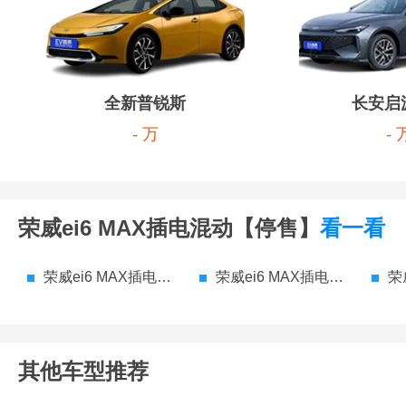
全新普锐斯
长安启源
- 万
- 
荣威ei6 MAX插电混动【停售】
看一看
荣威ei6 MAX插电混动【停售】 参数配置
荣威ei6 MAX插电混动【停售】 价格
荣威e
其他车型推荐