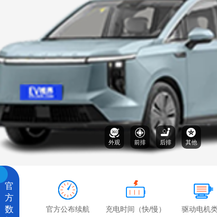
外观
前排
后排
其他
官
方
数
官方公布续航
充电时间（快/慢）
驱动电机