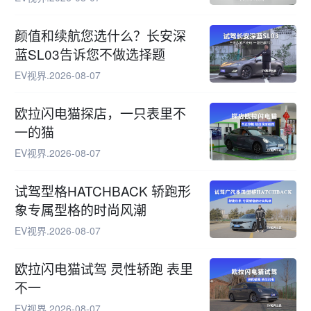
颜值和续航您选什么？长安深
蓝SL03告诉您不做选择题
EV视界
.
2026-08-07
欧拉闪电猫探店，一只表里不
一的猫
EV视界
.
2026-08-07
试驾型格HATCHBACK 轿跑形
象专属型格的时尚风潮
EV视界
.
2026-08-07
欧拉闪电猫试驾 灵性轿跑 表里
不一
EV视界
.
2026-08-07