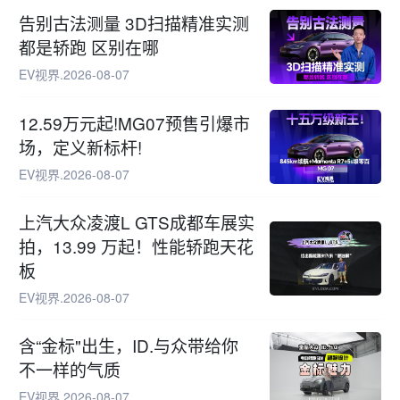
告别古法测量 3D扫描精准实测
都是轿跑 区别在哪
EV视界
.
2026-08-07
12.59万元起!MG07预售引爆市
场，定义新标杆!
EV视界
.
2026-08-07
上汽大众凌渡L GTS成都车展实
拍，13.99 万起！性能轿跑天花
板
EV视界
.
2026-08-07
含“金标"出生，ID.与众带给你
不一样的气质
EV视界
.
2026-08-07