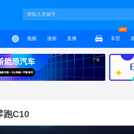
视频
漫画
直播
车型
广告
跑C10