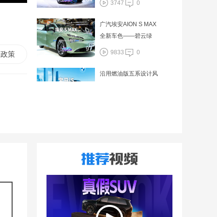
3747
0
广汽埃安AION S MAX
全新车色——碧云绿
97
9833
0
政策
沿用燃油版五系设计风
格 宝马i5正式亮相
96
9073
0
广汽本田第二款e：N系
列车型 极湃2
77
6399
0