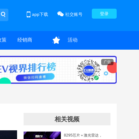
登录
app下载
社交账号
政策
经销商
活动
广告
相关视频
8295芯片＋激光雷达，