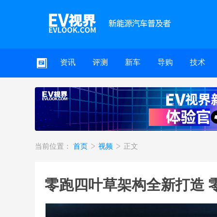
资讯
评测
新车
导购
技术
当前位置：
首页
视频
正文
零跑四叶草架构全新打造 零