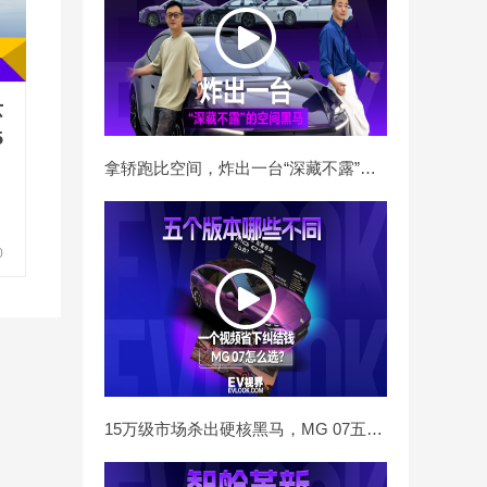
芯
5
拿轿跑比空间，炸出一台“深藏不露”的空间黑马
0
15万级市场杀出硬核黑马，MG 07五个版本应该怎么选？