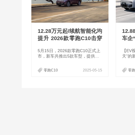
12.28万元起/续航智能化均
12.
提升 2026款零跑C10击穿
车企
中型智能SUV的价格底线
5月15日，2026款零跑C10正式上
【EV
市，新车共推出5款车型，提供纯
天”的
电和增程版车型，售价区间为12.2
家车企
8万-14.28万元。新车在续航、驾
绝对榜
零跑C10
2025-05-15
零跑
控、智能、设计四大方面实现了全
正式“开
面进阶，实现包括增加纯电续航、
全域800V和激光雷达和新的五连
杆。