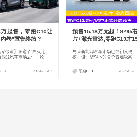
88万起售，零跑C10让
预售15.18万元起！8295
“内卷”宣告终结？
片+激光雷达,零跑C10才1
万,何必苦等理想L6？
视界报道】在这个“烽火连
尽管新能源汽车市场已经初具规
新能源汽车市场之中，论哪
模，但中型SUV的售价普遍较高，
更“卷”的话，我想零跑汽车
让许多消费者望而却步。然而，零
上有名。可是它却说[我们要
跑汽车却以其出色的性价比打破了
C10
2024-03-02
零跑C10
2024-01-1
卷”!]
这一局面，成为了不少消费者的首
选品牌，甚至被誉为“性价比之
王”和“价格屠夫”。