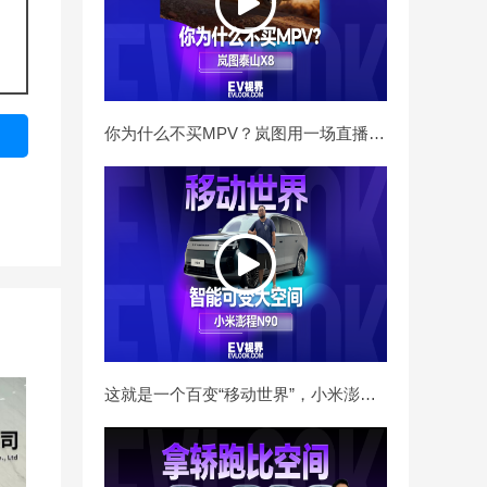
15万级市场杀出硬核黑
马，MG 07五个版本应
该怎么选？
119
7797
0
你为什么不买MPV？岚图用一场直播挑战告诉你
这就是一个百变“移动世界”，小米澎程N90家用新选择