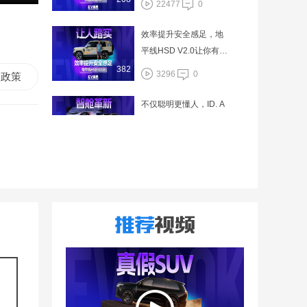
22477
0
效率提升安全感足，地
平线HSD V2.0让你有松
口气的踏实感
382
3296
0
政策
不仅聪明更懂人，ID. A
URA T6这套座舱“活人
感”十足
195
6209
0
权益一口价9.48万起！
五菱扬光Pro太香了
167
5881
0
这就是一个百变“移动世
界”，小米澎程N90家用
新选择
500
21205
0