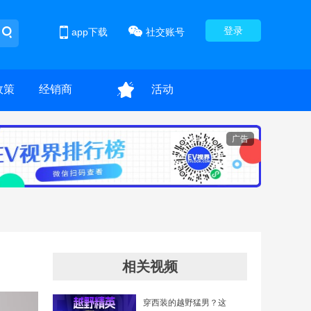
登录
app下载
社交账号
政策
经销商
活动
广告
相关视频
穿西装的越野猛男？这