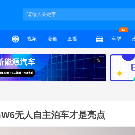
视频
漫画
直播
车型
广告
W6无人自主泊车才是亮点