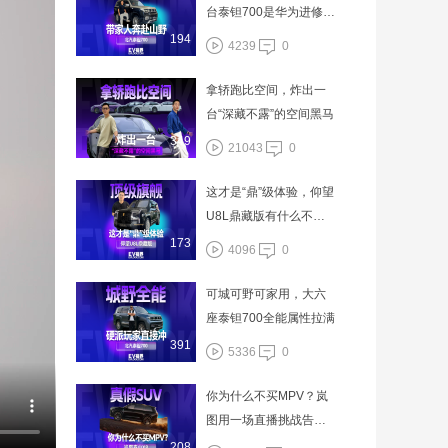
台泰钽700是华为进修过
的
194
4239
0
拿轿跑比空间，炸出一
台“深藏不露”的空间黑马
349
21043
0
这才是“鼎”级体验，仰望
U8L鼎藏版有什么不一
样？
173
4096
0
可城可野可家用，大六
座泰钽700全能属性拉满
391
5336
0
你为什么不买MPV？岚
图用一场直播挑战告诉
你
208