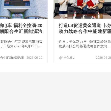
购电车 福利全拉满-20
打造L4货运黄金通道 卡
年朝阳合生汇新能源汽
动力战略合作中能建新
费节举办
能源
6年朝阳合生汇新能源汽车消费
近日，卡尔动力与中能建新疆能源
，日期为2026年6月19日-2
发展有限公司签署战略合作意向
为期三天，活动地点：朝阳
书，双方将基于千万吨承运级别煤
商场五层新能源汽车展厅，
炭运输专线，共同打造"L4重卡+智
阳合生汇新能源汽车
2026-06-29
卡尔动力
2026-06-2
车！
能充电网络"充运一体化示范项
目，赋能"疆煤外运"战略通道绿色
智能升级，为L4新能源重卡在干
场景的规模化推广提供可复制的实
践范例。