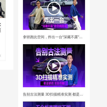
尔
疆
拿轿跑比空间，炸出一台“深藏不露”的空间黑马
6
线
告别古法测量 3D扫描精准实测 都是轿跑 区别在哪