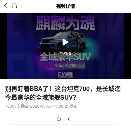


视频详情
10:06
别再盯着BBA了！这台坦克700，是长城迄
今最豪华的全域旗舰SUV？
18357次播放·2026-03-30 15:38:21发布

0