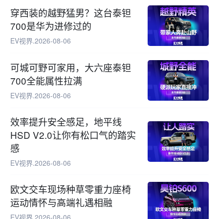
穿西装的越野猛男？这台泰钽
700是华为进修过的
EV视界
.
2026-08-06
可城可野可家用，大六座泰钽
700全能属性拉满
EV视界
.
2026-08-06
效率提升安全感足，地平线
HSD V2.0让你有松口气的踏实
感
EV视界
.
2026-08-06
欧文交车现场种草零重力座椅
运动情怀与高端礼遇相融
EV视界
.
2026-08-06