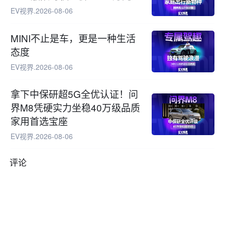
EV视界
.
2026-08-06
MINI不止是车，更是一种生活
态度
EV视界
.
2026-08-06
拿下中保研超5G全优认证！问
界M8凭硬实力坐稳40万级品质
家用首选宝座
EV视界
.
2026-08-06
评论