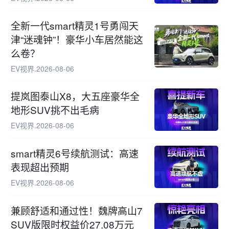
全新一代smart精灵1号勇闯天
津“迷魂钟”！豪华小车居然能这
么卷？
EV视界
.
2026-08-06
提岚图泰山X8，大五座豪华全
地形SUV挑不出毛病
EV视界
.
2026-08-06
smart精灵6号续航测试：高速
表现超出预期
EV视界
.
2026-08-06
兼顾舒适和通过性！魏牌高山7
SUV版限时权益价27.08万元