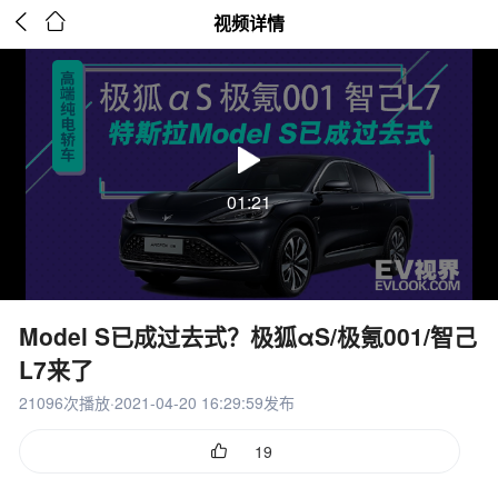


视频详情
01:21
Model S已成过去式？极狐αS/极氪001/智己
L7来了
21096次播放·2021-04-20 16:29:59发布

19