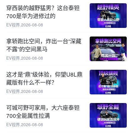
穿西装的越野猛男？这台泰钽
700是华为进修过的
EV视界
.
2026-08-08
拿轿跑比空间，炸出一台“深藏
不露”的空间黑马
EV视界
.
2026-08-08
这才是“鼎”级体验，仰望U8L鼎
藏版有什么不一样？
EV视界
.
2026-08-08
可城可野可家用，大六座泰钽
700全能属性拉满
EV视界
.
2026-08-08