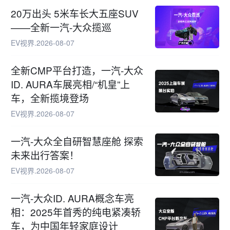
20万出头 5米车长大五座SUV
——全新一汽-大众揽巡
EV视界
.
2026-08-07
全新CMP平台打造，一汽-大众
ID. AURA车展亮相/“机皇”上
车，全新揽境登场
EV视界
.
2026-08-07
一汽-大众全自研智慧座舱 探索
未来出行答案！
EV视界
.
2026-08-07
一汽-大众ID. AURA概念车亮
相：2025年首秀的纯电紧凑轿
车，为中国年轻家庭设计