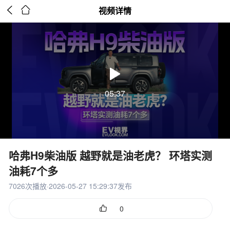


视频详情
05:37
哈弗H9柴油版 越野就是油老虎？ 环塔实测
油耗7个多
7026次播放·2026-05-27 15:29:37发布

0