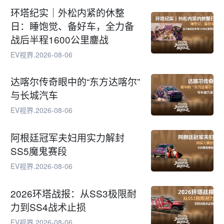
环塔纪实｜外松内紧的休整
日：睡饱觉、备好车，全力备
战后半程1600公里鏖战
EV视界
.
2026-08-06
达喀尔传奇眼中的“东方达喀尔”
与长城汽车
EV视界
.
2026-08-06
阿根廷冠军夫妇用实力解封
SS5魔鬼赛段
EV视界
.
2026-08-06
2026环塔战报：从SS3极限耐
力到SS4战术止损
EV视界
.
2026-08-06