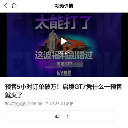


视频详情
03:27
预售5小时订单破万！启境GT7凭什么一预售
就火了
5047次播放·2026-06-17 12:36:01发布

1