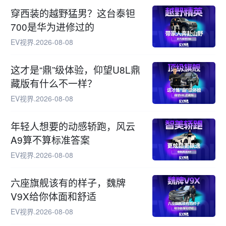
穿西装的越野猛男？这台泰钽
700是华为进修过的
EV视界
.
2026-08-08
这才是“鼎”级体验，仰望U8L鼎
藏版有什么不一样？
EV视界
.
2026-08-08
年轻人想要的动感轿跑，风云
A9算不算标准答案
EV视界
.
2026-08-08
六座旗舰该有的样子，魏牌
V9X给你体面和舒适
EV视界
.
2026-08-08