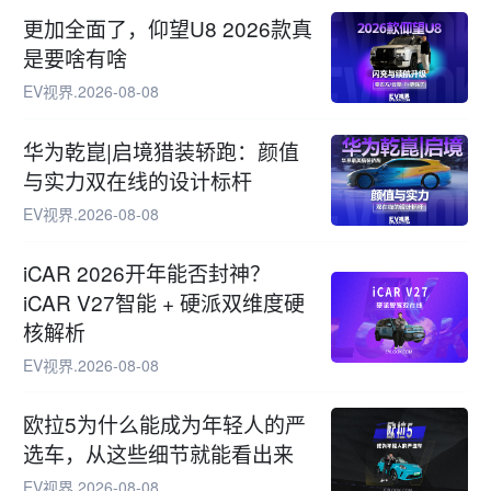
更加全面了，仰望U8 2026款真
是要啥有啥
EV视界
.
2026-08-08
华为乾崑|启境猎装轿跑：颜值
与实力双在线的设计标杆
EV视界
.
2026-08-08
iCAR 2026开年能否封神？
iCAR V27智能 + 硬派双维度硬
核解析
EV视界
.
2026-08-08
欧拉5为什么能成为年轻人的严
选车，从这些细节就能看出来
EV视界
.
2026-08-08