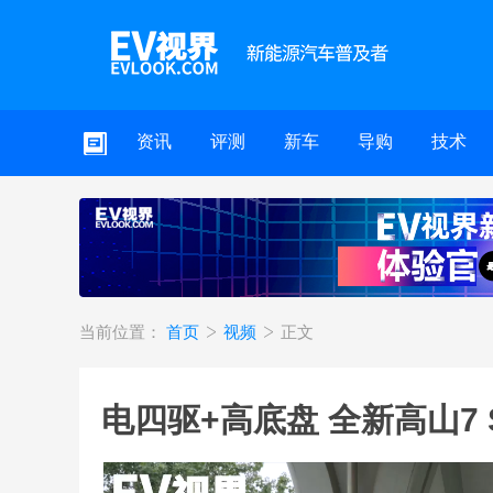
资讯
评测
新车
导购
技术
当前位置：
首页
视频
正文
电四驱+高底盘 全新高山7 