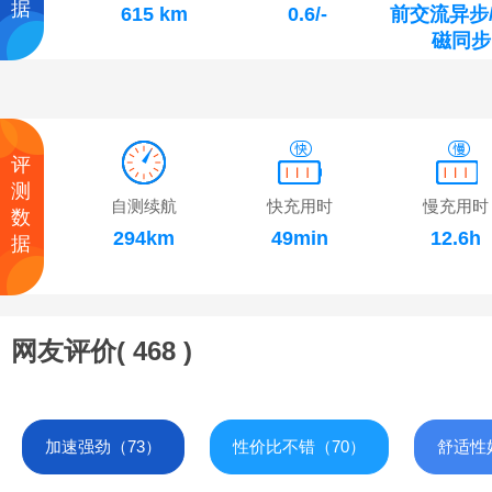
据
615 km
0.6/-
前交流异步
磁同步
评
测
自测续航
快充用时
慢充用时
数
294km
49min
12.6h
据
网友评价(
468
)
加速强劲（73）
性价比不错（70）
舒适性