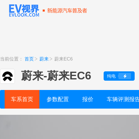
当前位置：
首页
蔚来
蔚来EC6
蔚来
-
蔚来EC6
纯电
车系首页
参数配置
报价
车辆评测报