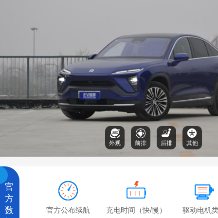
外观
前排
后排
其他
官
方
数
官方公布续航
充电时间（快/慢）
驱动电机