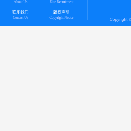
About Us
Elite Recruitment
联系我们
版权声明
Contact Us
Copyright Notice
Copyright