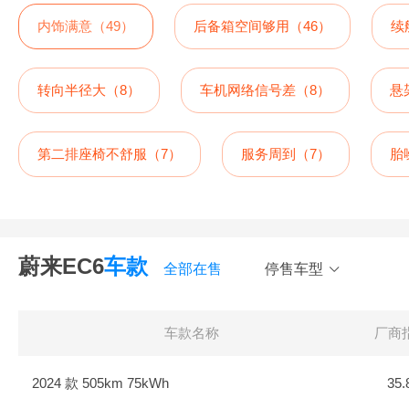
内饰满意（49）
后备箱空间够用（46）
续
转向半径大（8）
车机网络信号差（8）
悬
第二排座椅不舒服（7）
服务周到（7）
胎
空调给力（4）
蔚来EC6
车款
全部在售
停售车型
车款名称
厂商
2024 款 505km 75kWh
35.