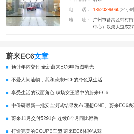
电 话：
18520396060
(24小
地 址：
广州市番禺区钟村街
中心）汉溪大道东27
蔚来EC6
文章
预计年内交付 全新蔚来EC6申报图曝光
不爱人间油物，我和蔚来EC6的冷色系生活
享受生活的双面角色 职场女王眼中的蔚来EC6
中保研最新一批安全测试结果发布 理想ONE、蔚来EC6
蔚来11月交付5291台 连续8个月同比翻番
打造完美的COUPE车型 蔚来EC6体验试驾