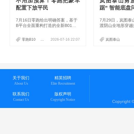
不用加预算！零跑把豪车
岚图泰山勇
配置下放平民
踞” 智能底
国豪华 SUV
7月16日零跑给出明确答案，基于
7月29日，岚图
B平台全面重构打造的全新B01与
渡阴山全地形穿越
全新B10正式上市，9.58万起的定
故障、稳姿态的表
价，直接把二十万级续航、五十万
的全地形实力。活
零跑B10
零跑B01
2026-07-16 22:07
岚图泰山
级豪华配置，塞进十万级价格区
款全地形智能底盘
间，彻底改写入门纯电市场的竞争
虎踞”。岚图CBO
规则。
理邵明峰称，全地
功夫。虎踞智能底
协同，进一步拓展
全地形能力边界。
关于我们
精英招聘
About Us
Elite Recruitment
联系我们
版权声明
Contact Us
Copyright Notice
Copyright