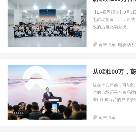
【EV视界报道】3月5
电驱动制造工厂，正式
载的后电驱动系统。
蔚来汽车
电驱动系
从0到100万，
放在十几年前，可能没
时的市场还是合资品牌
来用100万台的成绩给
蔚来汽车