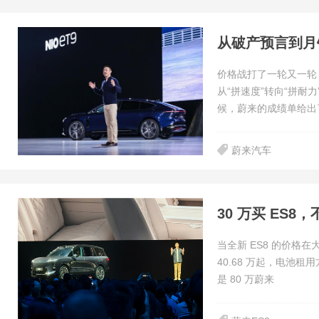
从破产预言到月
价格战打了一轮又一轮
从“拼速度”转向“拼耐
候，蔚来的成绩单给出
蔚来汽车
30 万买 ES
当全新 ES8 的价格
40.68 万起，电池租
是 80 万蔚来