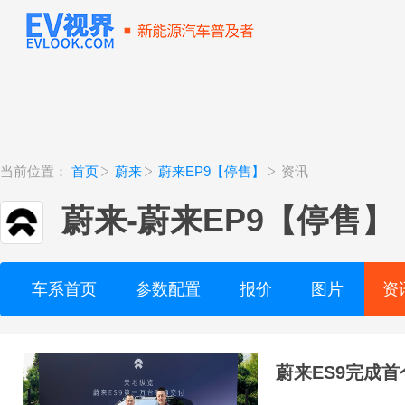
当前位置：
首页
蔚来
蔚来EP9【停售】
资讯
蔚来
-
蔚来EP9【停售】
车系首页
参数配置
报价
图片
资
蔚来ES9完成