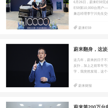
6月26日，蔚来ES9
ES9第10,000台
兼总经理李宁川先生交
蔚来ES9
蔚来翻身，这波
这几年，蔚来的日子不
反扑，加上之前常年亏
字，我突然发现，这个
蔚来财报