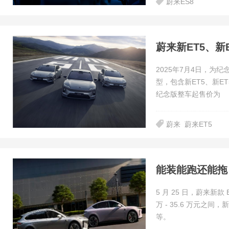
蔚来ES8
2025年7月4日，为纪
型，包含新ET5、新E
纪念版整车起售价为
蔚来
蔚来ET5
5 月 25 日，蔚来新款
万 - 35.6 万元
等。