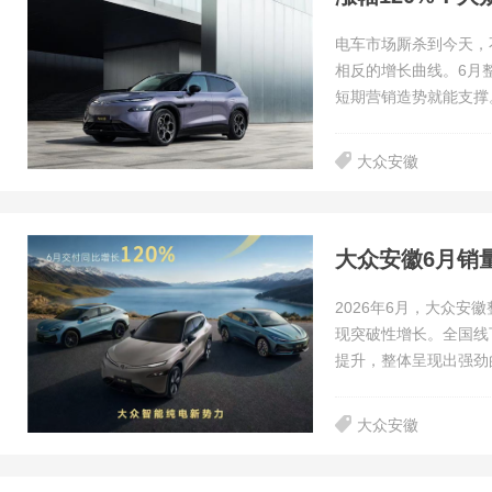
电车市场厮杀到今天，
相反的增长曲线。6月整
短期营销造势就能支撑
大众安徽
大众安徽6月销
2026年6月，大众安
现突破性增长。全国线
提升，整体呈现出强劲
大众安徽