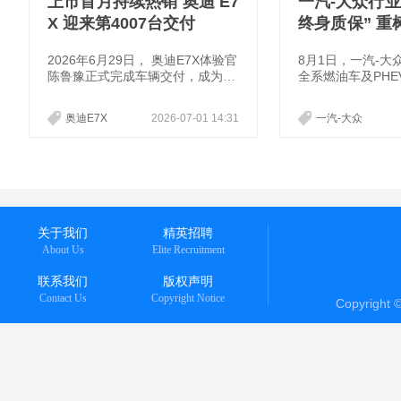
上市首月持续热销 奥迪 E7
一汽-大众行
X 迎来第4007台交付
终身质保” 
标杆
2026年6月29日， 奥迪E7X体验官
8月1日，一汽-大
陈鲁豫正式完成车辆交付，成为奥
全系燃油车及PH
迪 E7X 第4007位用户。深耕传媒
主推出“全系双终
行业多年，陈鲁豫以专业、从容的
为行业首家全系、
奥迪E7X
2026-07-01 14:31
一汽-大众
职业姿态广为人知，其对生活品质
和原装备件终身质
的极致追求，与AUDI“勇敢、专
打破了业内普遍实行
注、坚持、热爱”的品牌精神高度
0万公里”、零件1
契合。
有效化解了核心部
高的现实难题，让
又省心，为汽车服
杆。
关于我们
精英招聘
About Us
Elite Recruitment
联系我们
版权声明
Contact Us
Copyright Notice
Copyright