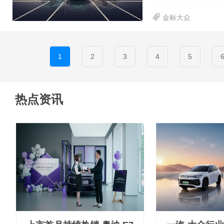
金标大众
1
2
3
4
5
热点资讯