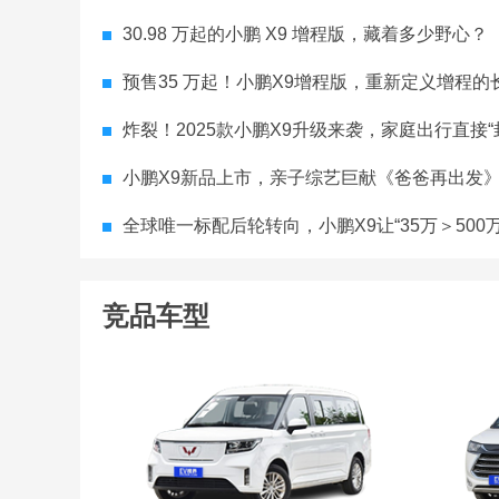
30.98 万起的小鹏 X9 增程版，藏着多少野心？
预售35 万起！小鹏X9增程版，重新定义增程的
炸裂！2025款小鹏X9升级来袭，家庭出行直接“
小鹏X9新品上市，亲子综艺巨献《爸爸再出发
全球唯一标配后轮转向，小鹏X9让“35万＞500万
竞品车型