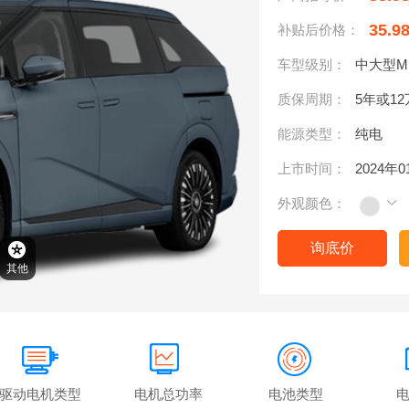
35.9
补贴后价格：
车型级别：
中大型M
质保周期：
5年或1
能源类型：
纯电
上市时间：
2024年
外观颜色：
询底价
其他
驱动电机类型
电机总功率
电池类型