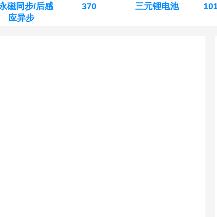
永磁同步/后感
370
三元锂电池
10
应异步