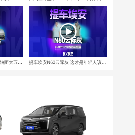
华为896线激光雷达 超2.9米轴距大五座 问界M6如何
提车埃安N60云际灰 这才是年轻人该有的太空舱座驾