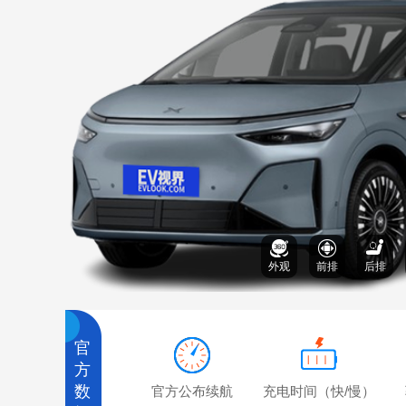
外观
前排
后排
官
方
数
官方公布续航
充电时间（快/慢）