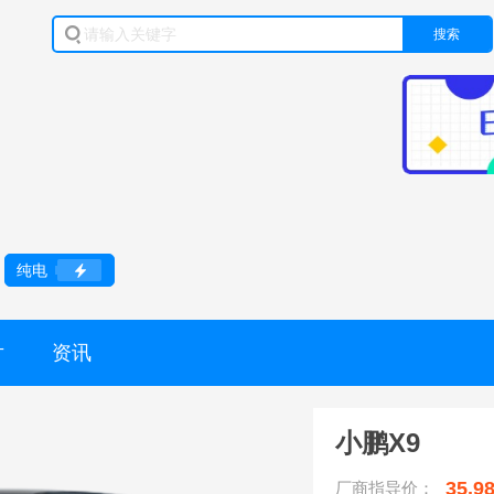
搜索
纯电
片
资讯
小鹏X9
35.9
厂商指导价：