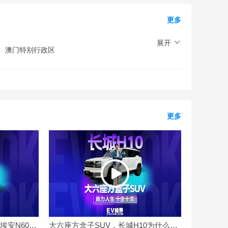
更多
展开
澳门特别行政区
更多
拒绝黄金右脚 高温满载实测埃安N60环线能耗
大六座方盒子SUV，长城H10为什么被称为新物种？