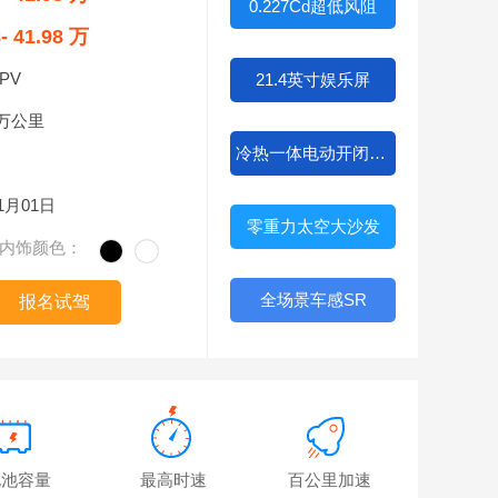
0.227Cd超低风阻
8- 41.98 万
PV
21.4英寸娱乐屏
2万公里
冷热一体电动开闭冰箱
01月01日
零重力太空大沙发
内饰颜色：
全场景车感SR
报名试驾
电池容量
最高时速
百公里加速