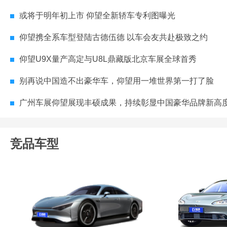
或将于明年初上市 仰望全新轿车专利图曝光
仰望携全系车型登陆古德伍德 以车会友共赴极致之约
仰望U9X量产高定与U8L鼎藏版北京车展全球首秀
别再说中国造不出豪华车，仰望用一堆世界第一打了脸
广州车展仰望展现丰硕成果，持续彰显中国豪华品牌新高
竞品车型