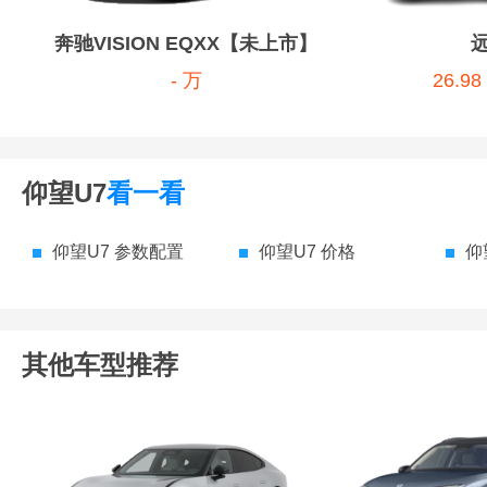
奔驰VISION EQXX【未上市】
远
- 万
26.98
仰望U7
看一看
仰望U7 参数配置
仰望U7 价格
仰
其他车型推荐