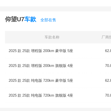
仰望U7
车款
全部在售
车款名称
厂商
2025 款 25款 增程版 200km 豪华版 5座
62.
2025 款 25款 增程版 200km 旗舰版 4座
70.
2025 款 25款 纯电版 720km 豪华版 5座
62.
2025 款 25款 纯电版 720km 旗舰版 4座
70.