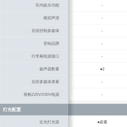
车内娱乐功能
车内娱乐功能
-
模拟声浪
模拟声浪
-
后排控制多媒体
后排控制多媒体
-
音响品牌
音响品牌
-
行李厢电源接口
行李厢电源接口
-
扬声器数量
扬声器数量
●2
后排多媒体屏幕
后排多媒体屏幕
-
座舱220V/230V电源
座舱220V/230V电源
-
灯光配置
灯光配置
近光灯光源
近光灯光源
●卤素