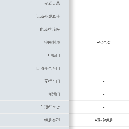
光感天幕
光感天幕
-
运动外观套件
运动外观套件
-
电动扰流板
电动扰流板
-
轮圈材质
轮圈材质
●铝合金
电吸门
电吸门
-
自动开合车门
自动开合车门
-
无框车门
无框车门
-
侧滑门
侧滑门
-
车顶行李架
车顶行李架
-
钥匙类型
钥匙类型
●遥控钥匙