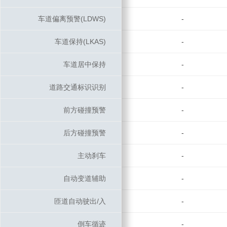
车道偏离预警(LDWS)
车道偏离预警(LDWS)
-
车道保持(LKAS)
车道保持(LKAS)
-
车道居中保持
车道居中保持
-
道路交通标识识别
道路交通标识识别
-
前方碰撞预警
前方碰撞预警
-
后方碰撞预警
后方碰撞预警
-
主动刹车
主动刹车
-
自动变道辅助
自动变道辅助
-
匝道自动驶出/入
匝道自动驶出/入
-
倒车循迹
倒车循迹
-