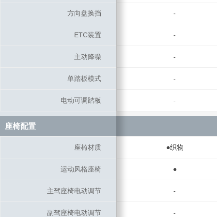
方向盘换挡
方向盘换挡
-
ETC装置
ETC装置
-
主动降噪
主动降噪
-
单踏板模式
单踏板模式
-
电动可调踏板
电动可调踏板
-
座椅配置
座椅配置
座椅材质
座椅材质
●织物
运动风格座椅
运动风格座椅
●
主驾座椅电动调节
主驾座椅电动调节
-
副驾座椅电动调节
副驾座椅电动调节
-