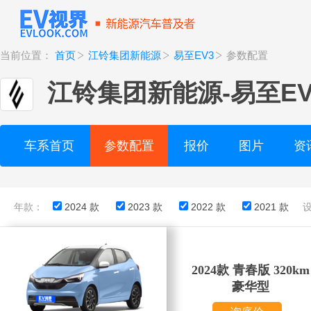
当前位置：
首页
江铃集团新能源
易至EV3
参数配置
江铃集团新能源
-
易至EV
车系首页
参数配置
报价
图片
资
年款：
2024 款
2023 款
2022 款
2021 款
2024款 青春版 320km
豪华型