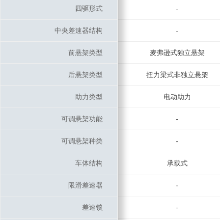
四驱形式
四驱形式
-
中央差速器结构
中央差速器结构
-
前悬架类型
前悬架类型
麦弗逊式独立悬架
后悬架类型
后悬架类型
扭力梁式非独立悬架
助力类型
助力类型
电动助力
可调悬架功能
可调悬架功能
-
可调悬架种类
可调悬架种类
-
车体结构
车体结构
承载式
限滑差速器
限滑差速器
-
差速锁
差速锁
-