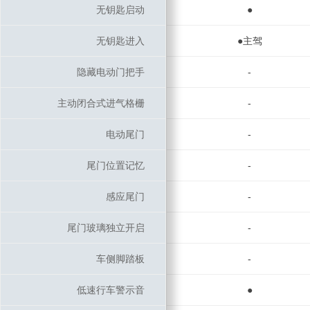
无钥匙启动
无钥匙启动
●
无钥匙进入
无钥匙进入
●主驾
隐藏电动门把手
隐藏电动门把手
-
主动闭合式进气格栅
主动闭合式进气格栅
-
电动尾门
电动尾门
-
尾门位置记忆
尾门位置记忆
-
感应尾门
感应尾门
-
尾门玻璃独立开启
尾门玻璃独立开启
-
车侧脚踏板
车侧脚踏板
-
低速行车警示音
低速行车警示音
●