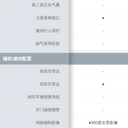
第二排正向气囊
第二排正向气囊
-
儿童座椅接口
儿童座椅接口
●
被动行人保护
被动行人保护
-
缺气保用轮胎
缺气保用轮胎
-
辅助/操控配置
辅助/操控配置
前驻车雷达
前驻车雷达
-
后驻车雷达
后驻车雷达
●
倒车车侧预警系统
倒车车侧预警系统
-
开门碰撞预警
开门碰撞预警
-
驾驶辅助影像
驾驶辅助影像
●360度全景影像