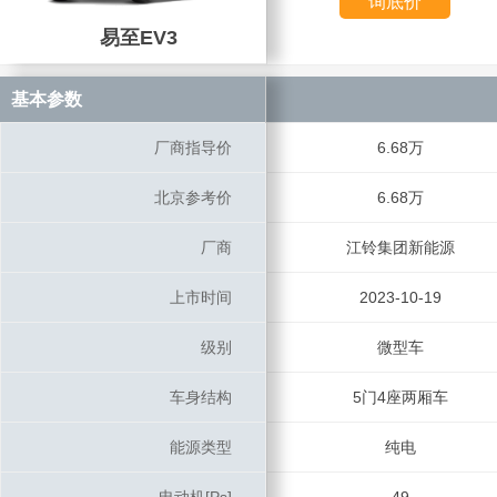
询底价
易至EV3
易至EV3
基本参数
基本参数
厂商指导价
厂商指导价
6.68万
北京参考价
北京参考价
6.68万
厂商
厂商
江铃集团新能源
上市时间
上市时间
2023-10-19
级别
级别
微型车
车身结构
车身结构
5门4座两厢车
能源类型
能源类型
纯电