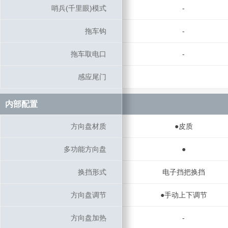
哨兵(千里眼)模式
哨兵(千里眼)模式
-
拖车钩
拖车钩
-
拖车取电口
拖车取电口
-
感应尾门
感应尾门
内部配置
内部配置
方向盘材质
方向盘材质
●皮质
多功能方向盘
多功能方向盘
●
换挡形式
换挡形式
电子挡把换挡
方向盘调节
方向盘调节
●手动上下调节
方向盘加热
方向盘加热
-