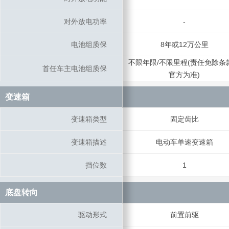
对外放电功率
对外放电功率
-
电池组质保
电池组质保
8年或12万公里
不限年限/不限里程(责任免除条
首任车主电池组质保
首任车主电池组质保
官方为准)
变速箱
变速箱
变速箱类型
变速箱类型
固定齿比
变速箱描述
变速箱描述
电动车单速变速箱
挡位数
挡位数
1
底盘转向
底盘转向
驱动形式
驱动形式
前置前驱