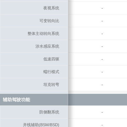
夜视系统
夜视系统
-
可变转向比
可变转向比
-
整体主动转向系统
整体主动转向系统
-
涉水感应系统
涉水感应系统
-
低速四驱
低速四驱
-
蠕行模式
蠕行模式
-
坦克转弯
坦克转弯
-
辅助驾驶功能
辅助驾驶功能
防侧翻系统
防侧翻系统
-
并线辅助(BSM/BSD)
并线辅助(BSM/BSD)
-