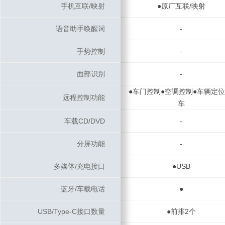
手机互联/映射
手机互联/映射
●原厂互联/映射
语音助手唤醒词
语音助手唤醒词
-
手势控制
手势控制
-
面部识别
面部识别
-
●车门控制●空调控制●车辆定位
远程控制功能
远程控制功能
车
车载CD/DVD
车载CD/DVD
-
分屏功能
分屏功能
-
多媒体/充电接口
多媒体/充电接口
●USB
蓝牙/车载电话
蓝牙/车载电话
●
USB/Type-C接口数量
USB/Type-C接口数量
●前排2个