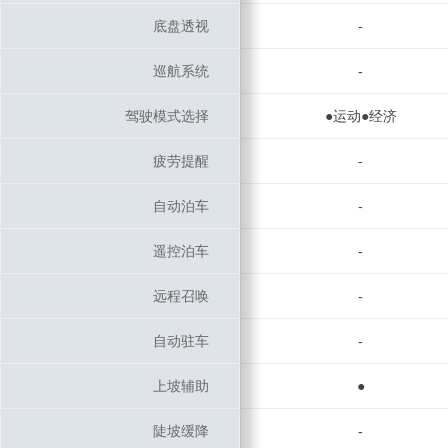
底盘透视
底盘透视
-
巡航系统
巡航系统
-
驾驶模式选择
驾驶模式选择
●运动●经济
疲劳提醒
疲劳提醒
-
自动泊车
自动泊车
-
遥控泊车
遥控泊车
-
远程召唤
远程召唤
-
自动驻车
自动驻车
-
上坡辅助
上坡辅助
●
陡坡缓降
陡坡缓降
-