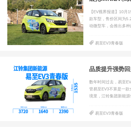
【EV视界报道】10月
款车型，售价区间为5.2
动微型车，会推出多种
易至EV3青春版
品质提升强势回
数年时间过去，易至E
管易至EV3不算是一
境里，江铃集团新能源
易至EV3青春版