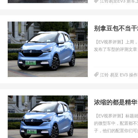
江铃易至EV3 新车
别拿豆包不当干
【EV视界评测】上周
发布了车型的评测文章
江铃 易至 EV3 操
浓缩的都是精华 
【EV视界评测】标题
的微型车中，配置都不
子，他们的配置你们可