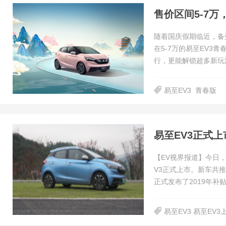
售价区间5-7万
随着国庆假期临近，备
在5-7万的易至EV
行，更能解锁超多新玩
易至EV3
青春版
易至EV3正式上
【EV视界报道】今日
V3正式上市。新车共推
正式发布了2019年补
易至EV3 易至EV3