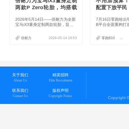
倍耐力为宝马iX3量身定制
不用加预算
两款P Zero轮胎，均搭载
配置下放平民
电动车轮胎技术ELECT™
2026年5月14日——倍耐力为全新
7月16日零跑给
宝马iX3量身定制两款轮胎，旨在
B平台全面重构打造
提升这款新车的不同特性。其中，
全新B10正式上市，
为其打造的P Zero轮胎侧重于精准
价，直接把二十万
倍耐力
2026-05-14 19:53
零跑B10
零跑B
操控，而P Zero E轮胎则凸显电动
级豪华配置，塞进
驱动系统的特性。两款产品来自以
间，彻底改写入门
高性能著称的P Zero轮胎家族，承
规则。
袭倍耐力一贯的创新基因。
关于我们
精英招聘
About Us
Elite Recruitment
联系我们
版权声明
Contact Us
Copyright Notice
Copyright