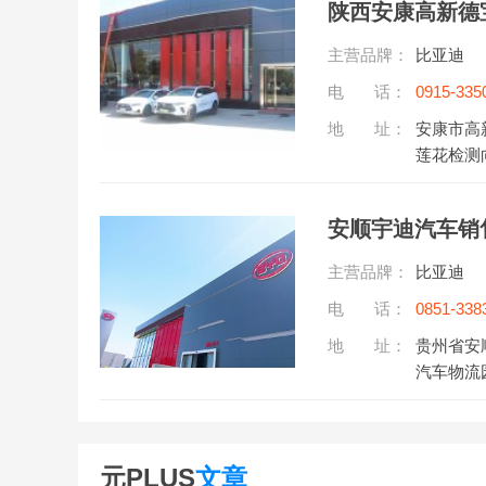
陕西安康高新德
主营品牌：
比亚迪
电 话：
0915-335
听)
地 址：
安康市高
莲花检测
安顺宇迪汽车销
主营品牌：
比亚迪
电 话：
0851-338
地 址：
贵州省安
汽车物流
元PLUS
文章