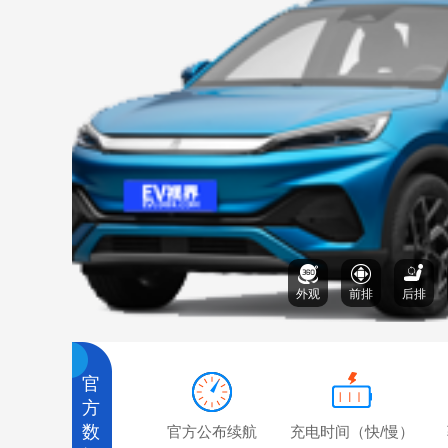
外观
前排
后排
官
方
数
官方公布续航
充电时间（快/慢）