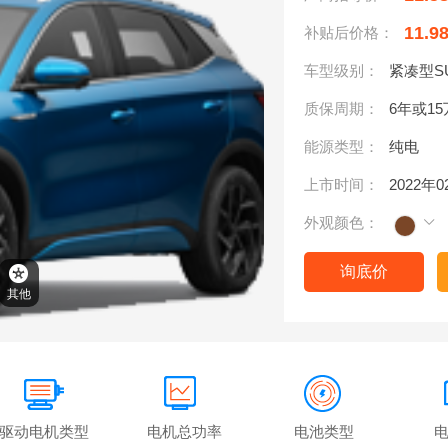
11.9
补贴后价格：
车型级别：
紧凑型S
质保周期：
6年或1
能源类型：
纯电
上市时间：
2022年
外观颜色：
询底价
其他
驱动电机类型
电机总功率
电池类型