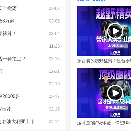
安全撤离
03-03
58万起
03-05
泰裤辣！
03-04
11-25
能否一骑绝尘？
09-15
册
02-21
02-19
20000台
02-17
V推荐
02-15
US将在澳大利亚上市
02-14