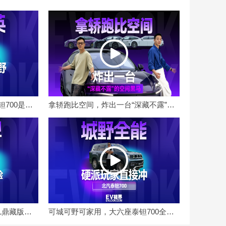
穿西装的越野猛男？这台泰钽700是华为进修过的
拿轿跑比空间，炸出一台“深藏不露”的空间黑马
这才是“鼎”级体验，仰望U8L鼎藏版有什么不一样？
可城可野可家用，大六座泰钽700全能属性拉满