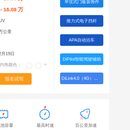
琴弦式门板装饰件
8- 16.08 万
UV
推力式电子挡杆
5万公里
APA自动泊车
02月19日
DiPilot智能驾驶辅助
内饰颜色：
DiLink4.0（4G）智能网联
报名试驾
电池容量
最高时速
百公里加速