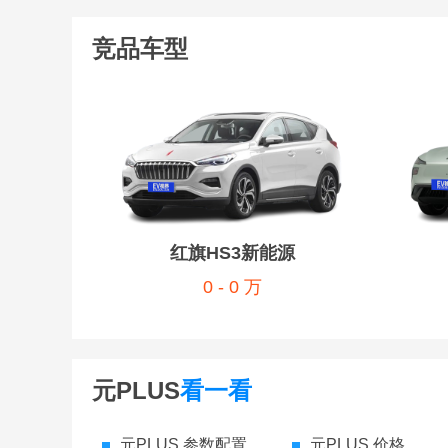
竞品车型
红旗HS3新能源
0 - 0 万
元PLUS
看一看
元PLUS 参数配置
元PLUS 价格