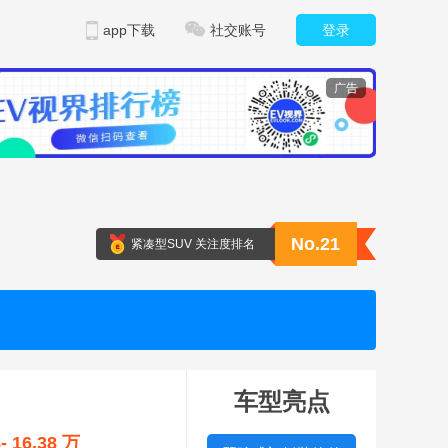
app下载
社交账号
登录
广告
No.21
紧凑型SUV 关注度排名
车型亮点
8- 16.38 万