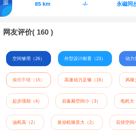
据
85 km
-/-
永磁同
网友评价(
160
)
空间够用（26）
外型设计耐看（23）
动力
操控不错（16）
高速动力足够（16）
风噪
起步强劲（4）
后备厢空间小（3）
电耗大
油耗高（2）
发动机噪音大（2）
后排空间