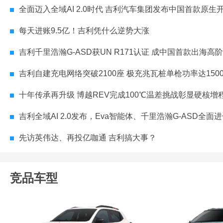
全面迈入全域AI 2.0时代 吉利汽车集团发布中国首款原生开发「Robotaxi」原型车Ev
每天进账9.5亿！吉利凭什么逆势大涨
吉利千里浩瀚G-ASD获UN R171认证 成中国首款出海高阶智
吉利自建充电网络突破2100座 极充兆瓦桩单枪功率达1500
十年传承再升级 博越REV完成100℃温差挑战彰显硬核增
吉利全域AI 2.0发布，Eva智能体、千里浩瀚G-ASD全面
先访英伟达、再投亿咖通 吉利搞大事？
竞品车型