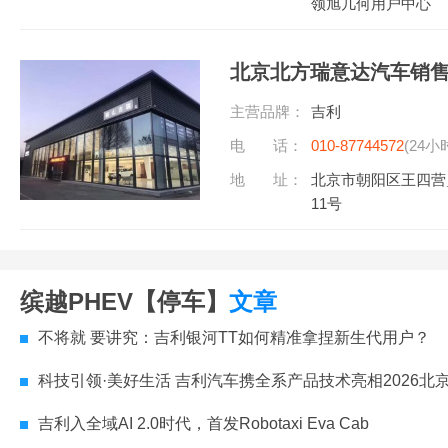
领旭几何用户中心
北京北方瑞意达汽车销
主营品牌：
吉利
电 话：
010-87744572
(24小
地 址：
北京市朝阳区王四营
11号
缤越PHEV【停车】
文章
不将就 要讲究：吉利银河TT如何精准拿捏新生代用户？
科技引领·美好生活 吉利汽车携全系产品技术亮相2026北
吉利入全域AI 2.0时代，首发Robotaxi Eva Cab