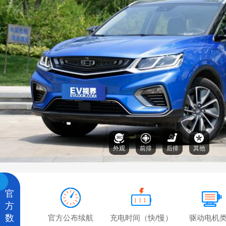
外观
前排
后排
其他
官
方
数
官方公布续航
充电时间（快/慢）
驱动电机