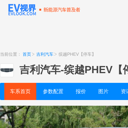
当前位置：
首页
吉利汽车
缤越PHEV【停车】
吉利汽车
-
缤越PHEV【
车系首页
参数配置
报价
图片
资