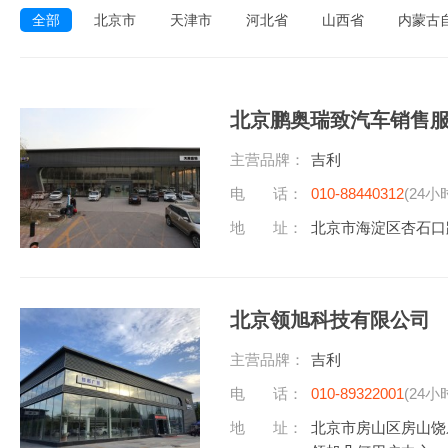
全部
北京市
天津市
河北省
山西省
内蒙古
北京鹏奥瑞致汽车销售
主营品牌：
吉利
电 话：
010-88440312
(24小
地 址：
北京市海淀区杏石口
北京领旭科技有限公司
主营品牌：
吉利
电 话：
010-89322001
(24小
地 址：
北京市房山区房山饶