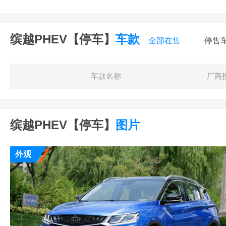
缤越PHEV【停车】
车款
全部在售
停售
车款名称
厂商
缤越PHEV【停车】
图片
外观