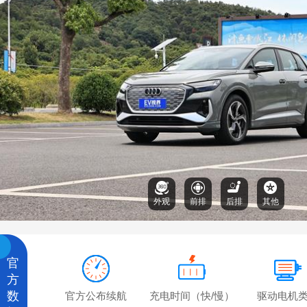
外观
前排
后排
其他
官
方
数
官方公布续航
充电时间（快/慢）
驱动电机