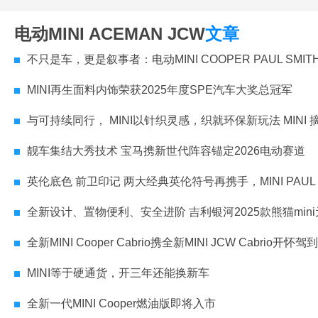
电动MINI ACEMAN JCW
文章
不只是车，更是叙事者：电动MINI COOPER PAUL SMITH设计师款中国上市，售价21.
MINI再生面料内饰荣获2025年度SPE汽车大奖总冠军
与可持续同行， MINI以针织灵感，织就环保新玩法 MINI 摘得2025 SPE汽车大奖总冠军及“车身内饰”类
靓车集结大秀技术 宝马携新世代阵容锚定2026电动赛道
英伦底色 前卫印记 两大经典英伦符号再携手，MINI PAUL SMITH 设计师款全
全新设计、置物便利、安全进阶 吉利银河2025款熊猫mini元气熊官
全新MINI Cooper Cabrio携全新MINI JCW Cabrio开怀驾到
MINI等于硬通货，开三年还能换新车
全新一代MINI Cooper燃油版即将入市