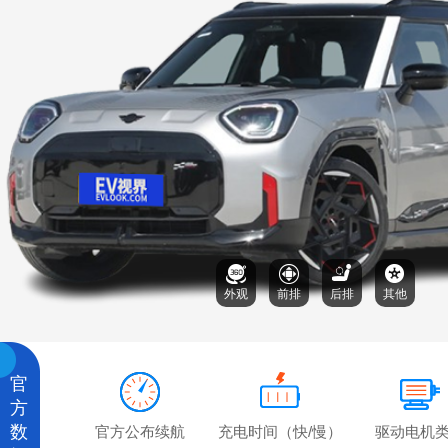
外观
前排
后排
其他
官
方
数
官方公布续航
充电时间（快/慢）
驱动电机