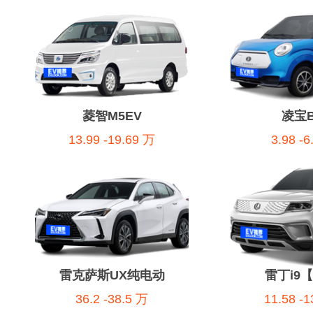
菱智M5EV
凌宝B
13.99 -19.69 万
3.98 -
雷克萨斯UX纯电动
雷丁i9
36.2 -38.5 万
11.58 -