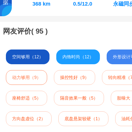
据
368 km
0.5/12.0
永磁同
网友评价(
95
)
空间够用（12）
内饰时尚（12）
外形设计
动力够用（9）
操控性好（9）
转向精准（
座椅舒适（5）
隔音效果一般（5）
胎噪大
方向盘虚位（2）
底盘悬架较硬（1）
油耗