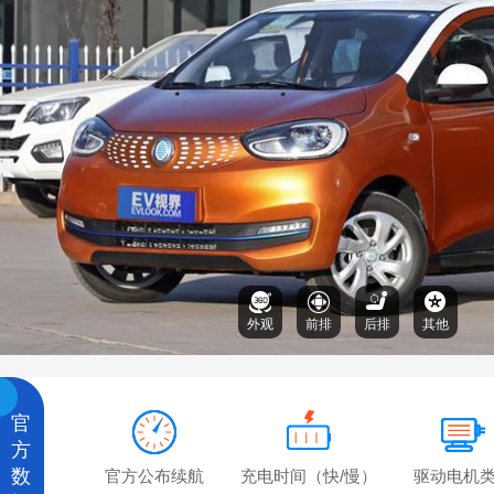
外观
前排
后排
其他
官
方
数
官方公布续航
充电时间（快/慢）
驱动电机