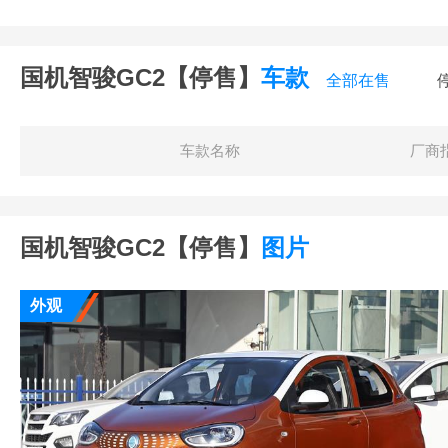
国机智骏GC2【停售】
车款
全部在售
车款名称
厂商
国机智骏GC2【停售】
图片
外观