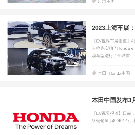
广汽本田
2023上海车展：
【EV视界车展报道】4
台抢先实拍了Honda 
动车型进行了全球首
本田
Honda中国
本田中国发布3月
【EV视界报道】日前
终端销量为82401台。