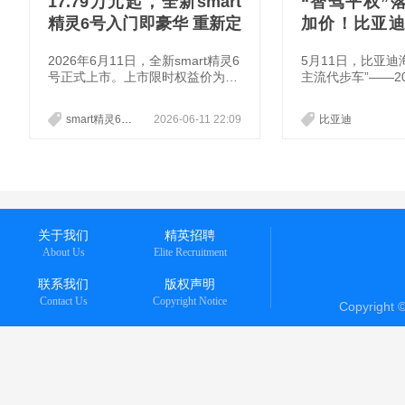
17.79万元起，全新smart
“智驾平权”
精灵6号入门即豪华 重新定
加价！比亚迪
义豪华掀背轿车
正式上市，售价6
2026年6月11日，全新smart精灵6
5月11日，比亚迪
万元
号正式上市。上市限时权益价为1
主流代步车”——2
7.79万元-21.79万元。作为“新一代
焕新上市。新车提
豪华掀背轿车”，新车融合奔驰原
择，官方指导价6.9
smart精灵6号
2026-06-11 22:09
比亚迪
创设计、沉浸式氛围感座舱与越级
增配不增价！其中，
空间，搭配1810公里CLTC综合续
和405km飞翔版
航、纯粹德系驾控以及高含模量的
达，选装后价格分别
新一代千里浩瀚智能驾驶系统，补
9.79万元。即日
齐了传统掀背车“好看但不够好
鸥气焕新礼、鸥气
用、好开但不够安全”的短板。依
忧礼等多重限时购
托梅赛德斯-奔驰的豪华底蕴，结
关于我们
精英招聘
合电动化时代的高效与智能，smar
About Us
Elite Recruitment
t精灵6
联系我们
版权声明
Contact Us
Copyright Notice
Copyright