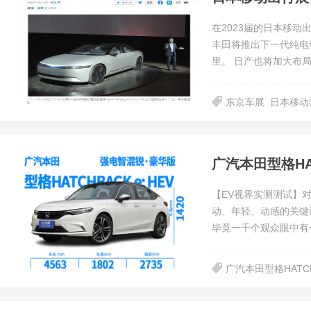
在2023届的日本移
丰田将推出下一代纯电
里。 日产也将加大
东京车展
日本移动
【EV视界实测测试】
动、年轻、动感的关键
毕竟一千个观众眼中有
广汽本田型格HATC