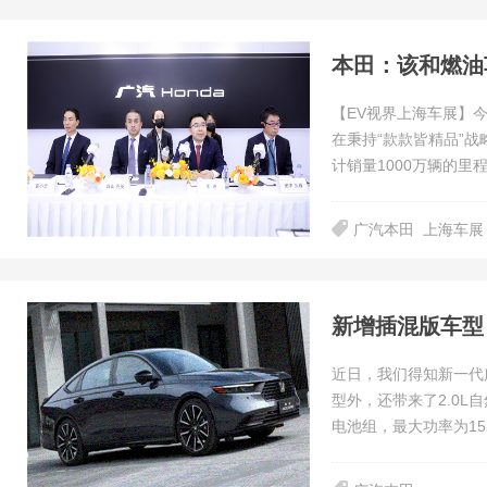
本田：该和燃油
【EV视界上海车展】
在秉持“款款皆精品”
计销量1000万辆的里
广汽本田
上海车展
新增插混版车型
近日，我们得知新一代
型外，还带来了2.0L
电池组，最大功率为15