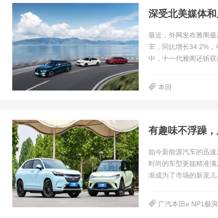
最近，外网发布雅阁最新
车，同比增长34.2%，
中，十一代雅阁还斩获
本田
有趣味不浮躁，广
如今新能源汽车的迅速
时尚的车型更能精准满
渐成为了市场的新宠儿
广汽本田e:NP1极湃