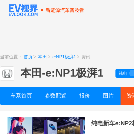
当前位置：
首页
本田
e:NP1极湃1
资讯
本田
-
e:NP1极湃1
纯电
车系首页
参数配置
报价
图片
资