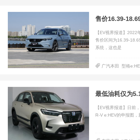
售价16.39-18
【EV视界报道】202
售价区间为16.39-1
系统，这也是
广汽本田
型格e:HE
最低油耗仅为5.1
【EV视界报道】日前
R-V e:HEV的申