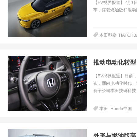
【EV视界报道】2月1
车，搭载燃油版和混动
本田型格
HATCHB
推动电动化转型
【EV视界报道】日前
布，面向电动化时代，
资子公司本田技研科技
本田
Honda中国
外形与燃油版高度