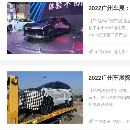
2022广州车展
【EV视界广州车展报道
拍了本田e:N2概念车
a e:N品牌第二弹产品
本田e:N2
概念车
2022广州车展
【EV视界报道】日前，
车图。作为全新皓影的P
插电混动系统。
广汽本田
皓影
e: