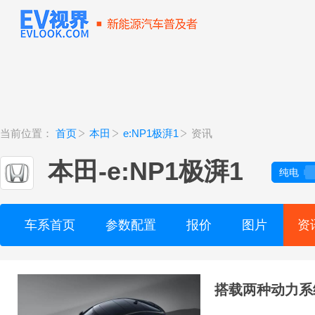
当前位置：
首页
本田
e:NP1极湃1
资讯
本田
-
e:NP1极湃1
纯电
车系首页
参数配置
报价
图片
资
搭载两种动力系统