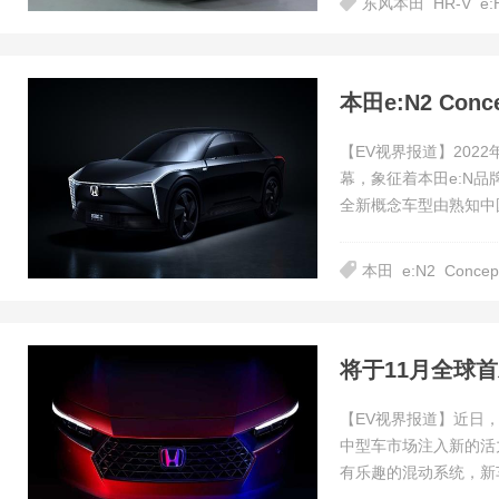
东风本田
HR-V
e:
本田e:N2 Co
【EV视界报道】202
幕，象征着本田e:N品牌
全新概念车型由熟知中
本田
e:N2
Concep
将于11月全球首
【EV视界报道】近日
中型车市场注入新的活
有乐趣的混动系统，新