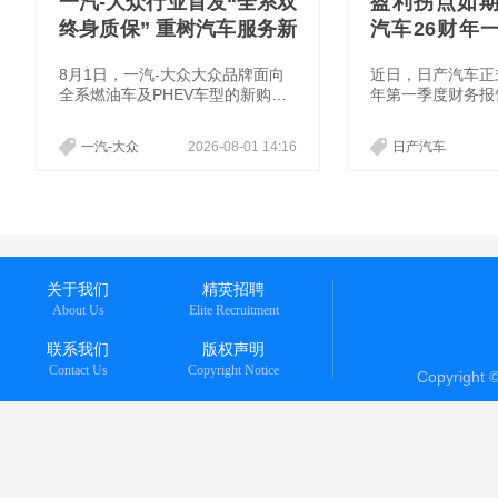
一汽-大众行业首发“全系双
盈利拐点如
终身质保” 重树汽车服务新
汽车26财年
标杆
放稳健增长信
8月1日，一汽-大众大众品牌面向
近日，日产汽车正式
全系燃油车及PHEV车型的新购车
年第一季度财务报
主推出“全系双终身质保”权益，成
行业普遍面临原材
为行业首家全系、全周期覆盖整车
突、市场竞争加剧
一汽-大众
2026-08-01 14:16
日产汽车
和原装备件终身质保的品牌。此举
日产汽车凭借“Re:N
打破了业内普遍实行的整车“3年/1
落地推进、严苛的
0万公里”、零件1年质保的惯例，
的市场和产品策略
有效化解了核心部件后期维修成本
转正，经营基本面
高的现实难题，让用户用车既省钱
又省心，为汽车服务树立全新标
杆。
关于我们
精英招聘
About Us
Elite Recruitment
联系我们
版权声明
Contact Us
Copyright Notice
Copyright