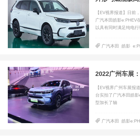
【EV视界报道】日前
广汽本田皓影e:PHE
以具有同时满足纯电行
广汽本田
皓影
e:
2022广州车展
【EV视界广州车展报道
台实拍了广汽本田皓影e:P
型加长了轴
广汽本田
皓影e:PH