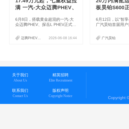
17.49万元起，七重权益拉
20万内满配
满 一汽-大众迈腾PHEV、
板昊铂S60
探岳L PHEV开启预售
益价17.99万-
6月8日，搭载黄金超混的一汽-大
6月12日，以“智
众迈腾PHEV、探岳L PHEV正式开
广汽昊铂首届用户日
启预售，通过五大黄金标准，精准
上市发布会，在广
切入用户想要的“省、长、顺、智
小镇正式举办。新
迈腾PHEV
探岳L PHEV
2026-06-08 16:44
广汽昊铂
能、安全”五大核心诉求，为混动
UV昊铂S600迎
市场带来全新答案。
出纯电660Max、纯
增程230Max、增程
+四款车型，官方指
21.99万元，限时权
9.99万元。作为2
UV天花板，昊铂S
关于我们
精英招聘
40项高
About Us
Elite Recruitment
联系我们
版权声明
Contact Us
Copyright Notice
Copyright