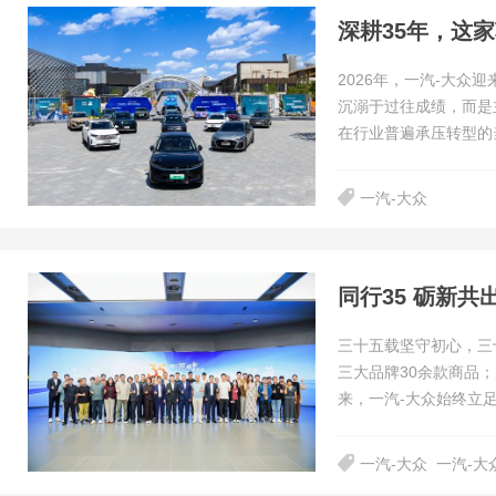
深耕35年，这
2026年，一汽-大
沉溺于过往成绩，而是
在行业普遍承压转型的
一汽-大众
三十五载坚守初心，三
三大品牌30余款商品；
来，一汽-大众始终立
一汽-大众
一汽-大