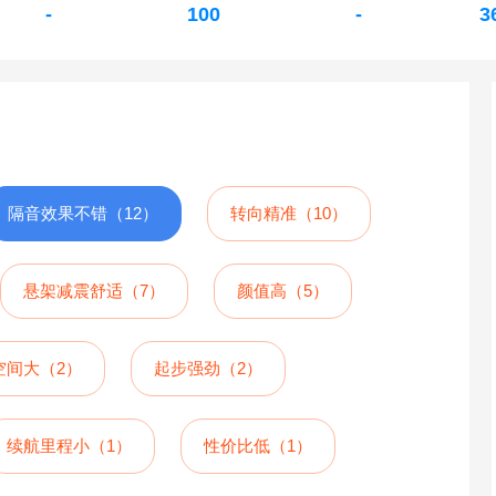
-
100
-
3
隔音效果不错（12）
转向精准（10）
悬架减震舒适（7）
颜值高（5）
空间大（2）
起步强劲（2）
续航里程小（1）
性价比低（1）