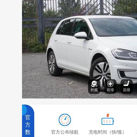
外观
前排
后排
官
方
数
官方公布续航
充电时间（快/慢）