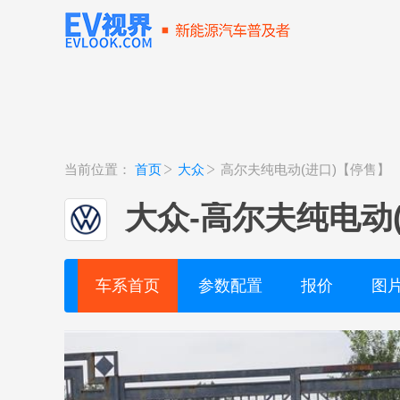
当前位置：
首页
大众
高尔夫纯电动(进口)【停售】
大众
-
高尔夫纯电动
车系首页
参数配置
报价
图