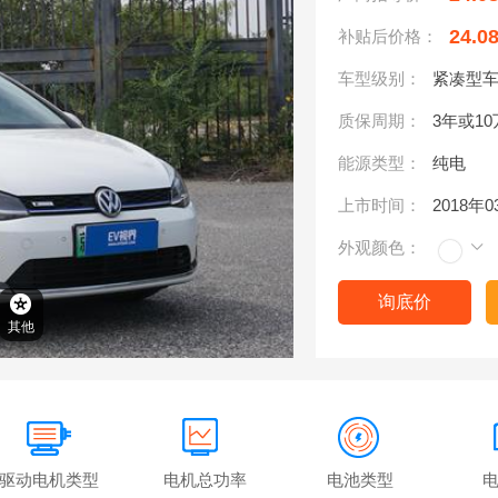
24.0
补贴后价格：
车型级别：
紧凑型
质保周期：
3年或1
能源类型：
纯电
上市时间：
2018年
外观颜色：
询底价
其他
驱动电机类型
电机总功率
电池类型