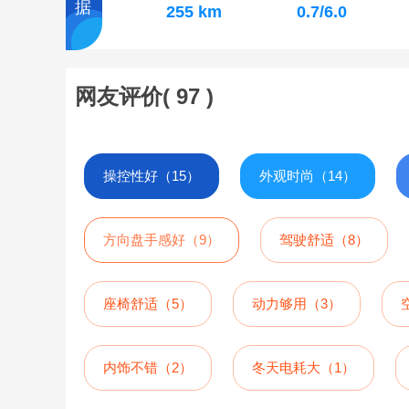
据
255 km
0.7/6.0
网友评价(
97
)
操控性好（15）
外观时尚（14）
方向盘手感好（9）
驾驶舒适（8）
座椅舒适（5）
动力够用（3）
内饰不错（2）
冬天电耗大（1）