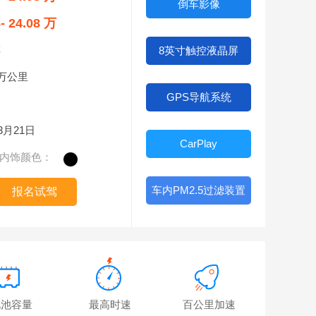
倒车影像
8- 24.08 万
车
8英寸触控液晶屏
0万公里
GPS导航系统
03月21日
CarPlay
内饰颜色：
车内PM2.5过滤装置
报名试驾
电池容量
最高时速
百公里加速