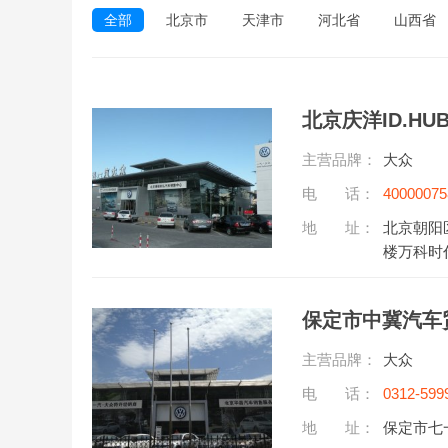
全部
北京市
天津市
河北省
山西省
北京庆洋ID.HU
主营品牌：
大众
电 话：
40000075
地 址：
北京朝阳
楼万科时代
保定市中冀汽车
主营品牌：
大众
电 话：
0312-599
地 址：
保定市七