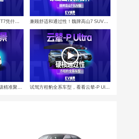
预售5小时订单破万！启境GT7凭什么一预售就火了
兼顾舒适和通过性！魏牌高山7 SUV版限时权益价27.08万元
福田卡文乐迪焕新上市，升级精准聚焦究竟有哪些变化？
试驾方程豹全系车型，看看云辇-P Ultra究竟如何？