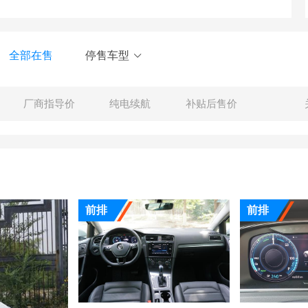
全部在售
停售车型
厂商指导价
纯电续航
补贴后售价
前排
前排