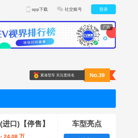
app下载
社交账号
登录
广告
No.39
紧凑型车 关注度排名
(进口)【停售】
车型亮点
8- 24.08 万