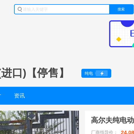
搜索
(进口)【停售】
纯电
片
资讯
高尔夫纯电动
24.0
厂商指导价：