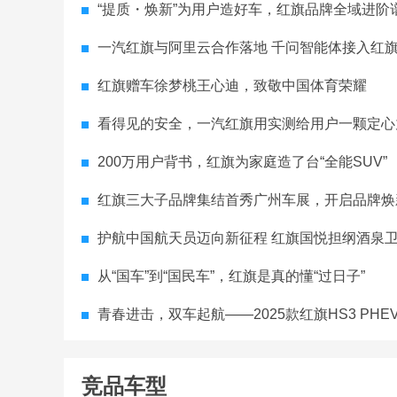
“提质・焕新”为用户造好车，红旗品牌全域进阶谱写
一汽红旗与阿里云合作落地 千问智能体接入红
红旗赠车徐梦桃王心迪，致敬中国体育荣耀
看得见的安全，一汽红旗用实测给用户一颗定心
200万用户背书，红旗为家庭造了台“全能SUV”
红旗三大子品牌集结首秀广州车展，开启品牌焕
护航中国航天员迈向新征程 红旗国悦担纲酒泉卫星发射
从“国车”到“国民车”，红旗是真的懂“过日子”
青春进击，双车起航——2025款红旗HS3 PHEV劲为PLUS版、20
竞品车型