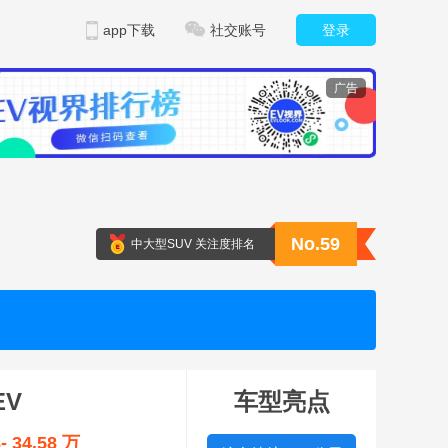
app下载
社交账号
登录
广告
No.59
中大型SUV 关注度排名
EV
车型亮点
8- 34.58 万