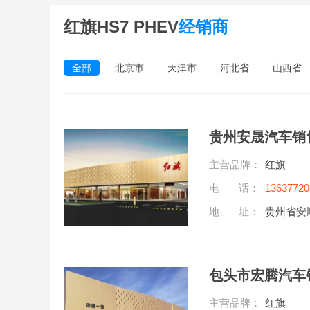
红旗HS7 PHEV
经销商
全部
北京市
天津市
河北省
山西省
贵州安晟汽车销
主营品牌：
红旗
电 话：
13637720
地 址：
贵州省安
包头市宏腾汽车
主营品牌：
红旗