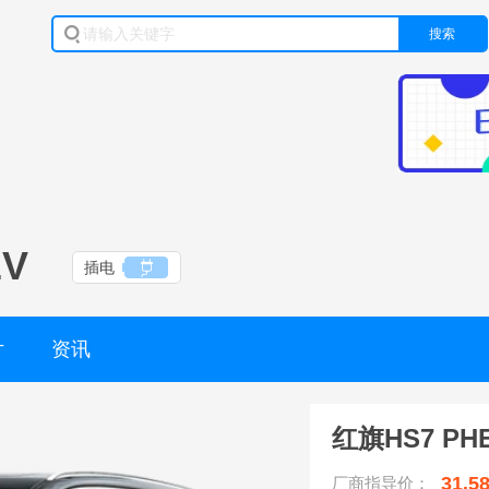
搜索
EV
插电
片
资讯
红旗HS7 PH
31.5
厂商指导价：