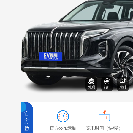
外观
前排
后排
官
方
数
官方公布续航
充电时间（快/慢）