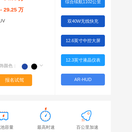
综合续航1102公里
5- 29.25 万
UV
双40W无线快充
12.6英寸中控大屏
12.3英寸液晶仪表
饰颜色：
AR-HUD
报名试驾
电池容量
最高时速
百公里加速