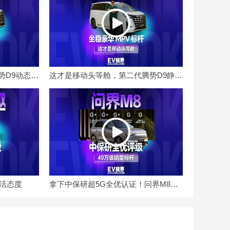
驾乘质感再升级，第二代腾势D9动态体验
这才是移动头等舱，第二代腾势D9静态体验
生活态度
拿下中保研超5G全优认证！问界M8凭硬实力坐稳40万级品质家用首选宝座