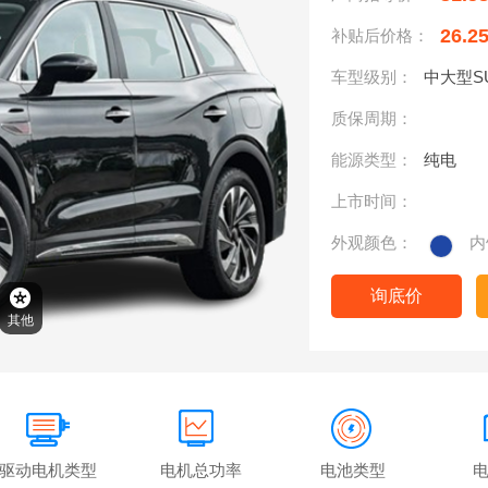
26.2
补贴后价格：
车型级别：
中大型S
质保周期：
能源类型：
纯电
上市时间：
外观颜色：
内
询底价
其他
驱动电机类型
电机总功率
电池类型