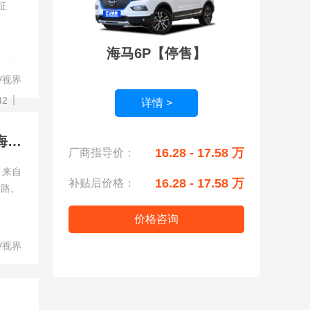
征
海马6P【停售】
V视界
42
详情 >
你全力以赴，我全程守护 沃尔沃插混家族集结领跑2024上海马拉松
16.28 - 17.58 万
厂商指导价：
，来自
16.28 - 17.58 万
补贴后价格：
之路。
价格咨询
V视界