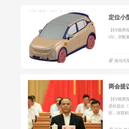
定位小
【EV视界
UV，并配
海马汽
两会提
【EV视界
景柱提出《
区，在双积