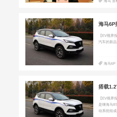
海马 景
海马6P
【EV视界
汽车的新品
海马6P
搭载1.
【EV视界
是继海马8
动系统组成