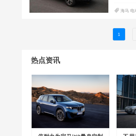
海马 电
1
热点资讯