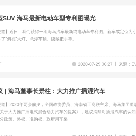
型SUV 海马最新电动车型专利图曝光
报道】近日，我们获得一组海马汽车最新纯电动车专利图。新车或定位为小
备了“斜视”大灯、悬浮车顶、隐藏把手等。
车
2020-07-29 06:27
来源：E
议 | 海马董事长景柱：大力推广插混汽车
报道】2020年两会前夕，全国政协委员、海南省工商联主席、海马集团董
关于大力推广插电式混合动力汽车的提案》，建议消除对插混汽车的认知
分政策、路权、准购权、政府用车采