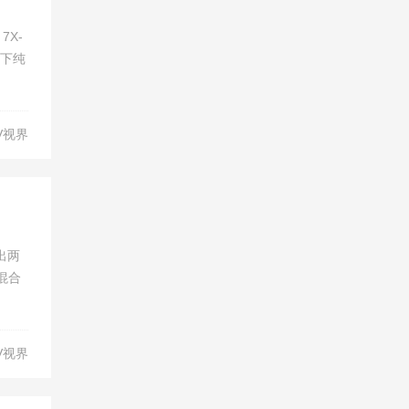
7X-
旗下纯
V视界
出两
混合
V视界