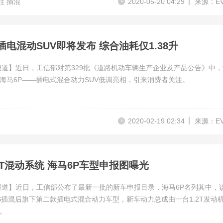
柱 插混
2020-05-20 04:29
来源：E
插电混动SUV即将发布 综合油耗仅1.38升
报道】近日，工信部对第329批《道路机动车辆生产企业及产品公告》中
海马6P——插电式混合动力SUV低调亮相，引来消费者关注。
2020-02-19 02:34
来源：E
2T混动系统 海马6P车型申报图曝光
报道】近日，工信部公布了最新一批的新车申报目录，海马6P名列其中，
S插混后旗下第二款插电式混合动力车型，新车动力总成由一台1.2T发动机
。