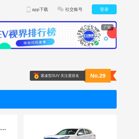
app下载
社交账号
登录
广告
No.29
紧凑型SUV 关注度排名
沃尔沃全新XC70领航2025年上马 揭秘品牌与赛事的五年共生密码