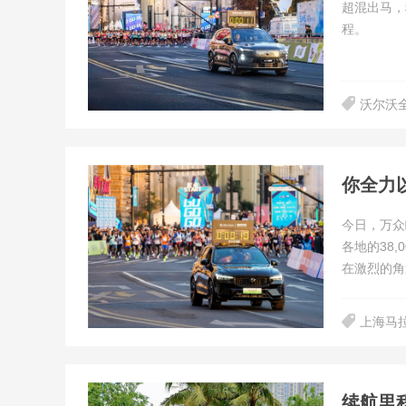
超混出马，
程。
沃尔沃全
今日，万众
各地的38
在激烈的角
上海马
续航里程