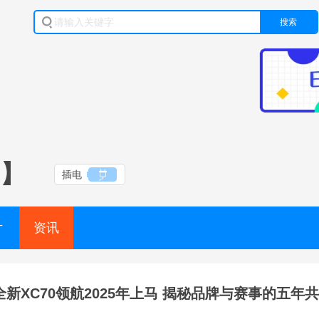
搜索
售】
插电
片
资讯