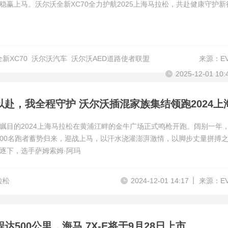
稳赢上马。沃尔沃全新XC70全力护航2025上海马拉松，共赴健康守护新
新XC70
沃尔沃汽车
沃尔沃AED道路使者联盟
来源：E
2025-12-01 10:
瞩目的2024上海马拉松在黄浦江畔的金牛广场正式鸣枪开跑。阔别一年
,000名跑者蓄势归来，迎战上马，以汗水浇灌澎湃激情，以脚步丈量拼搏
逐下，选手萨姆索姆·阿玛
拉松
2024-12-01 14:17
来源：E
达500公里，海马 7X-E将于9月28日上市