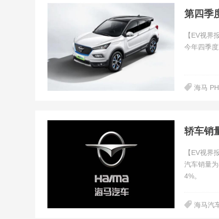
第四季
【EV视界
今年四季度
海马 P
轿车销
【EV视界
汽车销量为8
4%。
海马汽