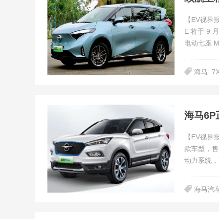
【EV视界
E 将于 
电动七座 M
海马
7
海马6P
【EV视界
款车型，售
动力系统，
海马汽