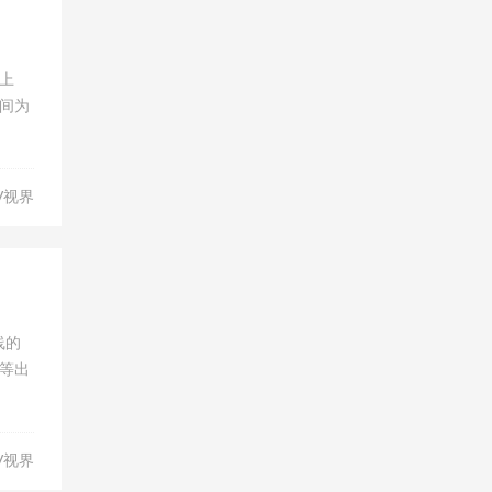
式上
间为
V视界
线的
等出
V视界