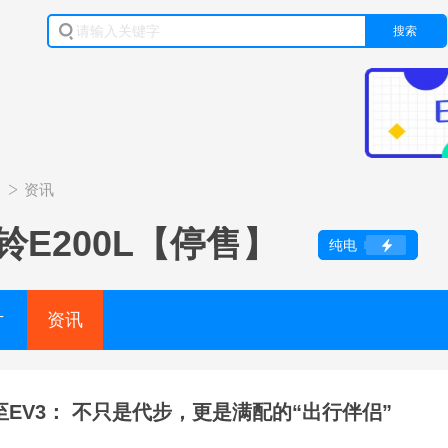
搜索
】
资讯
铃E200L【停售】
纯电
片
资讯
至EV3： 不只是代步，更是满配的“出行伴侣”