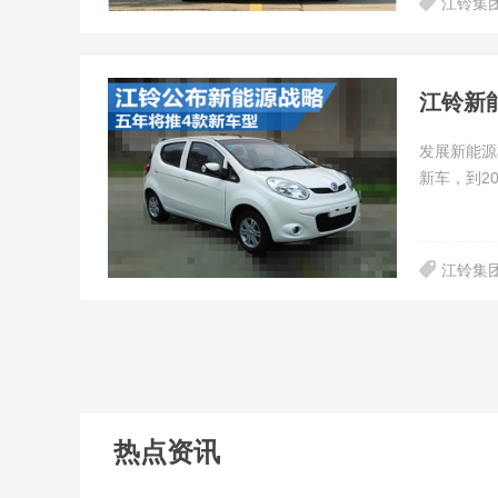
江铃集
江铃新
发展新能源
新车，到2
江铃集
热点资讯