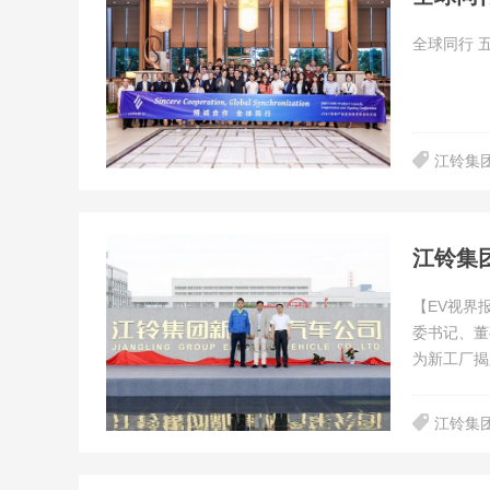
全球同行 
江铃集
江铃集
【EV视界
委书记、董
为新工厂揭
江铃集