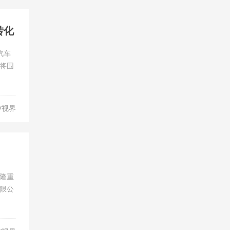
转化
汽车
方将围
V视界
昌隆重
限公