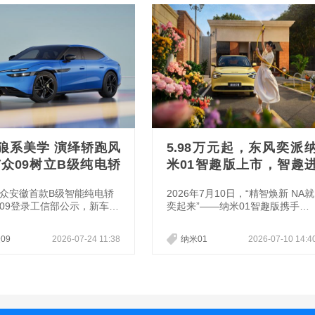
狼系美学 演绎轿跑风
5.98万元起，东风奕派
与众09树立B级纯电轿
米01智趣版上市，智趣
学新标杆
阶 颜值焕新！
众安徽首款B级智能纯电轿
2026年7月10日，“精智焕新 NA就
09登录工信部公示，新车完
奕起来”——纳米01智趣版携手潮
理念与外观细节正式揭晓。
玩IP Nanci跨界上市！新车推出30
D. 与众家族的全新智能纯电
5Fly、305Air、305Ultra、430Pro
09
2026-07-24 11:38
纳米01
2026-07-10 14:4
与众09承袭家族“狼系美
四款车型，官方指导价5.98-7.98
念，在传承之上实现创新突
万元，同步推出六重限时购车权
先锋科技质感与人文情感温
益，包含五项终身免费品质保障、
融合，既是中德两地研发体
0首付5年贷款2年0息/2年5万0息
协同的结晶，更诠释了大众
金融产品，以及充电礼、流量礼、
纯电时代的美学新高度。
智享礼、缤纷礼，护航国民高品质