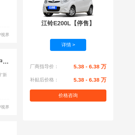
江铃E200L【停售】
V视界
详情 >
从40国到五大洲 江铃集团新能源易至汽车出海升维战给出中国方案
5.38 - 6.38 万
厂商指导价：
”新
5.38 - 6.38 万
补贴后价格：
价格咨询
V视界