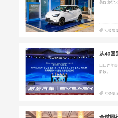
美好出行S
江铃集
出口连年倍
阶段。
江铃集
全球同