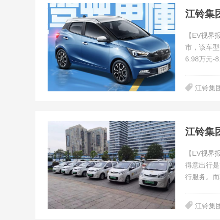
江铃集团
【EV视界报
市，该车型
6.98万元-
江铃集
江铃集团
【EV视界
得意出行是
行服务。而
江铃集