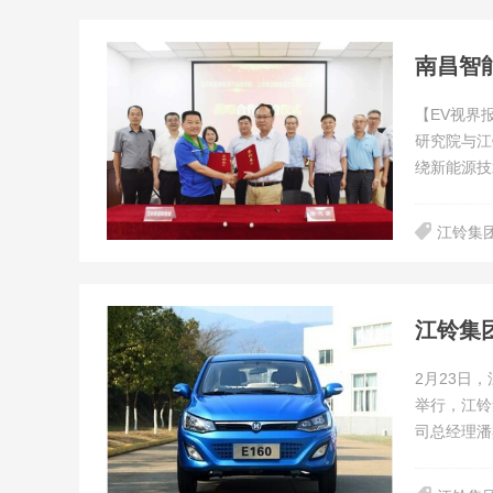
南昌智
【EV视界
研究院与江
绕新能源技
江铃集
江铃集
2月23日
举行，江铃
司总经理潘