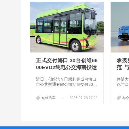
正式交付海口 30台创维66
承袭
00EVD2纯电公交海南投运
范 
跑美
近日，创维汽车已顺利完成向海口
伴随大
市公共交通有限公司批量交付30台
跑与众
6600EVD2型低入口纯电动公交车
整设计
的任务，这批萌动灵巧的“小个
作为I
创维汽车
海口公交
2026-07-28 17:28
批量交付
与众
头”即将驶上椰城街头。当“适老
轿跑，
化”、“无障碍”与“绿色低碳”成为时
学”理
代命题，创维6600EVD2以突破性
破，将
的低入口设计与高度集成的核心三
度深度
电系统，为城市微循环公交交出了
系深度
一份亮眼答卷。
汽车在