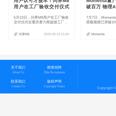
用户认可才提车！问界M8
Momenta
用户在工厂验收交付仪式
破百万 物理
圆满举行
落地
5月23日，问界M8用户在工厂验收
7月7日，Momen
交付仪式在重庆赛力斯超级工厂
搭载规模已突破1
（龙兴）隆重举行。来自全国各地
前，公司已交付超
的问界M8准车主代表走进赛力斯
型，累计定点车型
问界M8
2026-05-23 21:04
Momenta
超级工厂，化身“品质鉴证官”，沉
悉，该公司将于7
浸式见证爱车生产全流程，感
上市，股票代码为“6
受“家庭智慧旗舰SUV”严苛生产标
准。当天，问界“与用户共话新豪
华”活动在赛力斯超级工厂同步举
行，赛力斯汽车智造体系总经理何
海涛与问界M8用户代表齐聚一
关于我们
精英招聘
堂，围绕产品性能、服务体验等话
About Us
Elite Recruitment
题展开深入交流。
联系我们
版权声明
Contact Us
Copyright Notice
Copyright