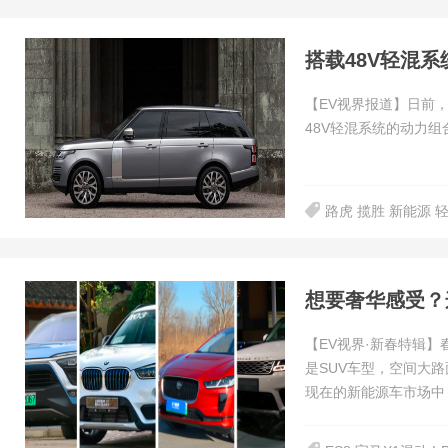
搭载48V轻混
【EV视界报道】日前，
48V轻混系统的动力组
路虎 揽胜 新能源 
想要奢华感受？
【EV视界·新春特辑
是SUV车型，空间大
现在的新能源车市场中