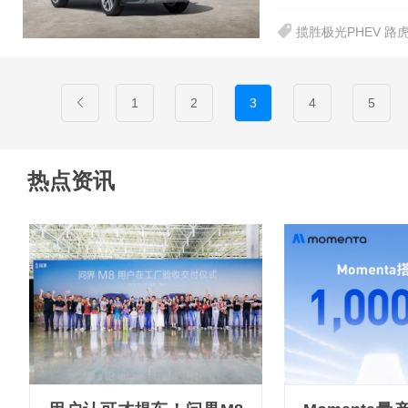
揽胜极光PHEV 路
1
2
3
4
5
热点资讯