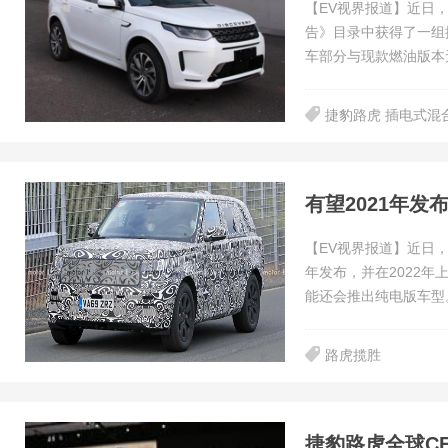
【EV视界报道】近日
告》目录中获得了一组
车部分与现款燃油版本
捷豹路虎 插电式混
有望2021年
【EV视界报道】近日
年发布，并在2022
能还会推出纯电版车型
路虎揽胜
捷豹路虎全球C