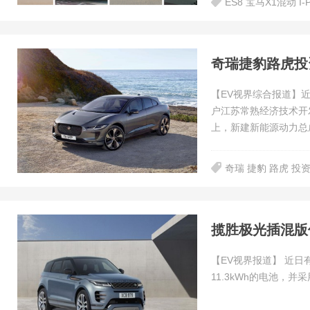
ES8 宝马X1混动 I-
奇瑞捷豹路虎投
【EV视界综合报道】
户江苏常熟经济技术开
上，新建新能源动力总
奇瑞 捷豹 路虎 投
揽胜极光插混版信
【EV视界报道】 近日有海外媒公布了揽胜极光PHEV的部分参数。新车将搭载一组容量为
11.3kWh的电池，并